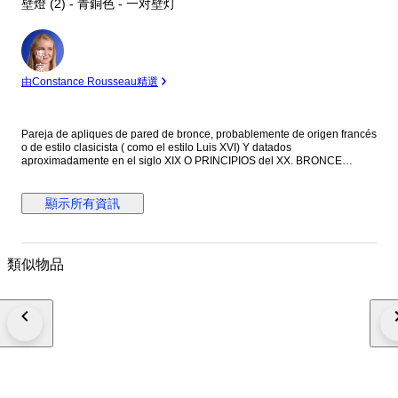
壁燈 (2) - 青銅色 - 一对壁灯
專
家
由Constance Rousseau精選
Pareja de apliques de pared de bronce, probablemente de origen francés
o de estilo clasicista ( como el estilo Luis XVI) Y datados
aproximadamente en el siglo XIX O PRINCIPIOS del XX. BRONCE
fundido con una pátina envejecida que le otorga su color oscuro
característico. Cada aplique cuenta con cinco Brazos de luz curvos ,
decorados con motivos ornamentales que incluye elementos vegetales y
顯示所有資訊
formas arquitectónicas clásicas. Son piezas diseñadas para ser
montadas en pared, a menudo utilizadas en pares para flanquear
espejos ,cuadros o puertas en interiores elegantes.
類似物品