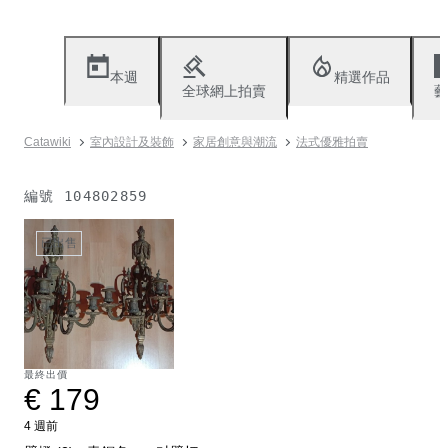
本週
精選作品
全球網上拍賣
藝
Catawiki
室內設計及裝飾
家居創意與潮流
法式優雅拍賣
編號
104802859
已出售
最終出價
€ 179
4 週前