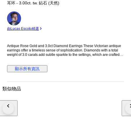
耳环 - 3.00ct. tw. 鉆石 (天然)
專
家
由Lucas Escoto精選
Antique Rose Gold and 3.0ct Diamond Earrings These Victorian antique
earrings offer a timeless sense of sophistication. Diamonds with a total
weight of 3.0 carats add subtle sparkle to the settings, which are crafted
from a combination of 14K Rose Gold and Pearls dangling below
complement every movement. Each earring measures 2.0” long by 1.0”
wide. METAL & STONES Metal 14K Rose Gold Stones Diamond Diamond
顯示所有資訊
Carat 3.00 Stamp 585 TYPE & SIZE Earring Type Dangle Earring Closure
Omega Back Length 2.00" 5.0 cm Width 1.0" 2.5 cm Weight 27.7 grams
Condition Excellent This jewelry piece is offered in estate condition
Shipping by FedEx/DHL Express delivery time 2-3 business days. Fully
類似物品
insured. Boucles d'oreilles victoriennes anciennes en or rose 14 carats et
argent, diamants (3,0 carats) et perles Orecchini vittoriani antichi in oro
rosa 14 carati e argento con diamanti e perle da 3,0 ct Antike
viktorianische Ohrringe aus 14-karätigem Roségold und Silber mit 3,0 ct
Diamanten und Perlen