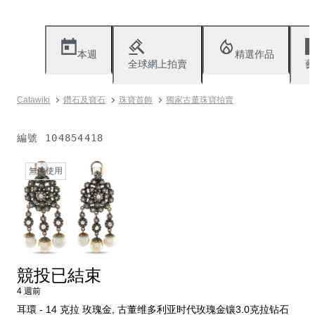
本週
精選作品
全球網上拍賣
藝
Catawiki
鑽石及寶石
珠寶首飾
獨家古董珠寶拍賣
編號
104854418
無法使用
競投已結束
4 週前
耳環 - 14 克拉 玫瑰金, 古董维多利亚时代玫瑰金镶3.0克拉钻石