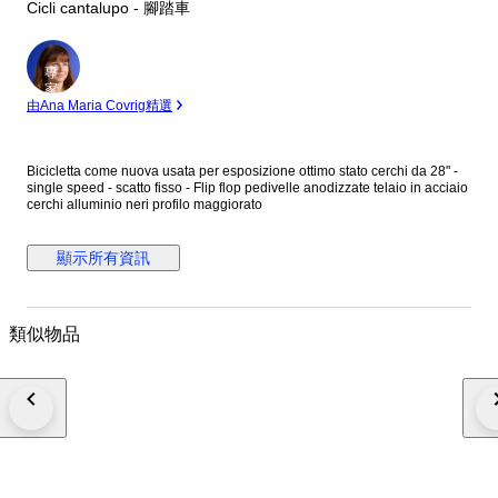
Cicli cantalupo - 腳踏車
專
家
由Ana Maria Covrig精選
Bicicletta come nuova usata per esposizione ottimo stato cerchi da 28" -
single speed - scatto fisso - Flip flop pedivelle anodizzate telaio in acciaio
cerchi alluminio neri profilo maggiorato
顯示所有資訊
類似物品