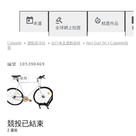
本週
精選作品
全球網上拍賣
藝
Catawiki
運動及項目
自行車及運動器材
Neo Dad Srl x Catawiki拍
賣
編號
105390469
無法使用
競投已結束
2 週前