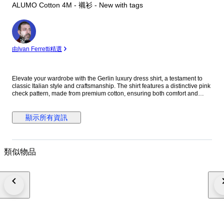
ALUMO Cotton 4M - 襯衫 - New with tags
專
家
由Ivan Ferretti精選
Elevate your wardrobe with the Gerlin luxury dress shirt, a testament to
classic Italian style and craftsmanship. The shirt features a distinctive pink
check pattern, made from premium cotton, ensuring both comfort and
durability. With its long sleeves, standard cuffs, and a spread collar that
adds a touch of sophistication, this shirt is designed for those who
appreciate attention to detail. Tailored to a regular fit, this no-size shirt
顯示所有資訊
offers a timeless aesthetic that's versatile for both casual and formal
occasions. Its alumo cotton fabric, known for its breathability and strength,
makes it a suitable choice for year-round wear. Proudly made in Italy, it's a
limited edition piece that promises to be a standout in any discerning
類似物品
gentleman's collection. Material: 100% Cotton