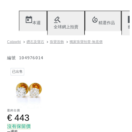
本週
精選作品
全球網上拍賣
藝
Catawiki
鑽石及寶石
珠寶首飾
獨家珠寶拍賣·無底價
編號
104976014
已出售
最終出價
€ 443
沒有保留價
一週前