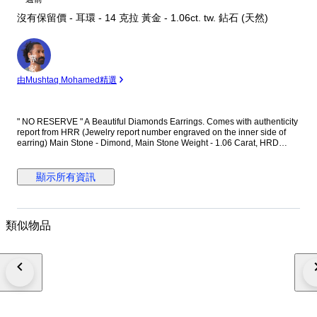
沒有保留價 - 耳環 - 14 克拉 黃金 - 1.06ct. tw. 鉆石 (天然)
專
家
由Mushtaq Mohamed精選
" NO RESERVE " A Beautiful Diamonds Earrings. Comes with authenticity
report from HRR (Jewelry report number engraved on the inner side of
earring) Main Stone - Dimond, Main Stone Weight - 1.06 Carat, HRD
Report No. - J260000036738 Total Number of Diamonds - 2 Diamond
Shape and Cut - Round Brilliant Cut, Diamond Color & Clarity - E/F - SI-P
Diamonds EF is color of diamonds Set in 14k Yellow gold
顯示所有資訊
類似物品