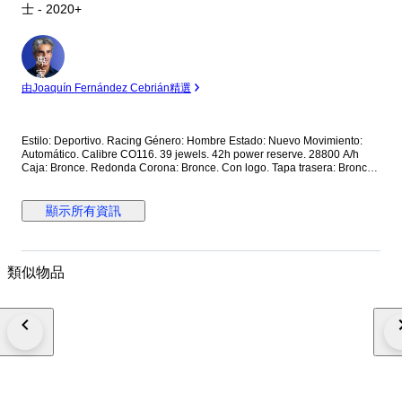
士 - 2020+
專
家
由Joaquín Fernández Cebrián精選
Estilo: Deportivo. Racing Género: Hombre Estado: Nuevo Movimiento:
Automático. Calibre CO116. 39 jewels. 42h power reserve. 28800 A/h
Caja: Bronce. Redonda Corona: Bronce. Con logo. Tapa trasera: Bronce.
Con cristal. Con inscripciones. Roscada. Esfera: Marrón. De madera. 2
subesferas. Calendario a las 6. Manecillas luminiscentes. Segundero
central. Cristal: Zafiro esférico antirreflectante Correa: Piel marrón. Cierre:
顯示所有資訊
Titanio con PVD negro. Con logo. Con pulsadores. Deployante de
mariposa. Dimensiones: Diámetro (sin corona): 44 mm. Altura con asas:
50.7 mm. Grueso: 14.3 mm. Anchura entre asas: 22.5 mm. Anchura cierre:
19.5 mm. Peso: 165 gr Resistencia al agua: 10 Atm. Caja original de
類似物品
madera. Documentación completa Precio de tarifa (PVP): 14000€