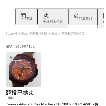
本週
精選作品
全球網上拍賣
藝
Catawiki
腕錶、鋼筆及打火機
腕錶
獨家全新腕錶拍賣
編號
105007151
無法使用
競投已結束
3 週前
Corum - Admiral’s Cup AC-One - 116.200.53/OF62 AW01 - 男