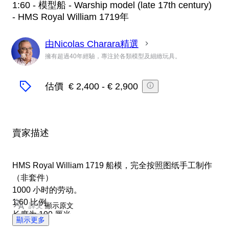
1:60 - 模型船 - Warship model (late 17th century)
- HMS Royal William 1719年
由Nicolas Charara精選
專
擁有超過40年經驗，專注於各類模型及細緻玩具。
家
估價
€ 2,400
-
€ 2,900
賣家描述
HMS Royal William 1719 船模，完全按照图纸手工制作
（非套件）
1000 小时的劳动。
1:60 比例。
譯文
顯示原文
长度为 100 厘米。
顯示更多
完美无瑕的状态。