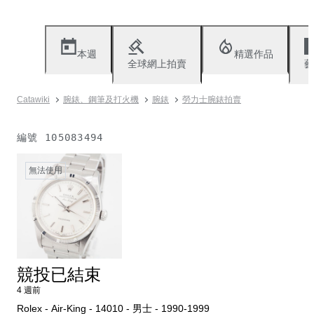
本週
精選作品
全球網上拍賣
藝
Catawiki
腕錶、鋼筆及打火機
腕錶
勞力士腕錶拍賣
編號
105083494
無法使用
競投已結束
4 週前
Rolex - Air-King - 14010 - 男士 - 1990-1999