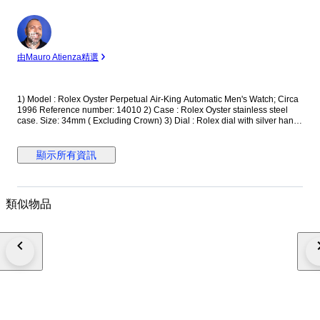
專
家
由Mauro Atienza精選
1) Model : Rolex Oyster Perpetual Air-King Automatic Men's Watch; Circa
1996 Reference number: 14010 2) Case : Rolex Oyster stainless steel
case. Size: 34mm ( Excluding Crown) 3) Dial : Rolex dial with silver hands
and markers; engine-turned bezel 4) Movement : Rolex automatic
winding movement 5) Crown : Rolex screwdown crown 6) Glass :
Sapphire crystal 7) Bracelet : Rolex stainless steel jubilee bracelet. Fit up
顯示所有資訊
to 6 inch wrist. Watch will be shipped via DHL or Fedex Express. We are
not responsible for any customs delays or fees. Duty tax fees/import fees
to be paid by buyer is available. If winning bidder decides to cancel /
withdraw they will bear risk , cost of all shipping and return import duties
類似物品
of seller, if return instructions are not followed