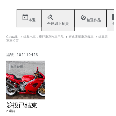
本週
精選作品
全球網上拍賣
藝
Catawiki
經典汽車，摩托車及汽車用品
經典電單車及機車
經典電
單車拍賣
編號
105110453
無法使用
競投已結束
2 週前