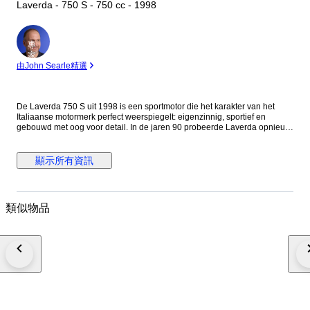
Laverda - 750 S - 750 cc - 1998
專
家
由John Searle精選
De Laverda 750 S uit 1998 is een sportmotor die het karakter van het
Italiaanse motormerk perfect weerspiegelt: eigenzinnig, sportief en
gebouwd met oog voor detail. In de jaren 90 probeerde Laverda opnieuw
een sterke positie op te bouwen in de sportmotorwereld, en de 750-serie
speelde daarin een belangrijke rol. De motor wordt aangedreven door
een 747 cc vloeistofgekoelde paralleltwin. Deze krachtbron levert
顯示所有資訊
ongeveer 90 pk en staat bekend om zijn directe gasrespons en levendige
karakter. In tegenstelling tot veel viercilinders uit die tijd voelt de motor
rauwer en mechanischer aan, wat veel liefhebbers juist aantrekkelijk
vinden. De machine heeft een duidelijke sportieve insteek en nodigt uit tot
類似物品
actief rijden. Het rijwielgedeelte van de 750 S is stevig en van hoge
kwaliteit. Het aluminium frame zorgt voor stabiliteit bij hogere snelheden
en in snelle bochten. Veel onderdelen, zoals de vering en remmen,
komen van gerenommeerde Europese leveranciers. Dit geeft de motor
een strak en nauwkeurig rijgedrag dat goed past bij zijn sportieve
karakter. Qua design is de Laverda typisch Italiaans: scherpe lijnen, een
compacte bouw en opvallende kleurstellingen zoals het kenmerkende
oranje waar het merk beroemd om werd. De motor heeft daardoor een
sterke uitstraling en onderscheidt zich duidelijk van de Japanse
sportmotoren uit dezelfde periode. Hoewel de Laverda 750 S nooit in