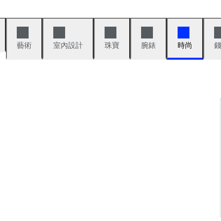
藝術
室內設計
珠寶
腕錶
時尚