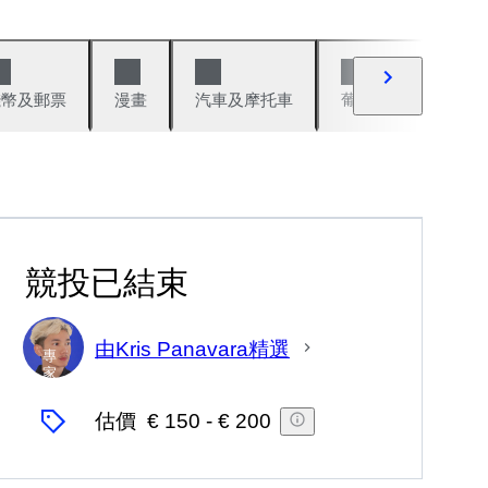
錢幣及郵票
漫畫
汽車及摩托車
葡萄酒與烈酒
競投已結束
由Kris Panavara精選
專
家
估價
€ 150
-
€ 200