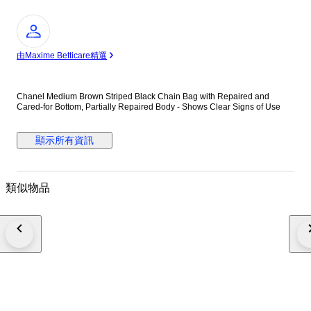
專
家
由Maxime Betticare精選
Chanel Medium Brown Striped Black Chain Bag with Repaired and
Cared-for Bottom, Partially Repaired Body - Shows Clear Signs of Use
顯示所有資訊
類似物品