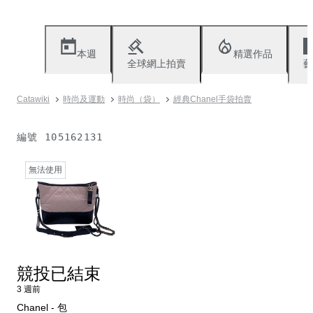
本週
精選作品
全球網上拍賣
藝
Catawiki
時尚及運動
時尚（袋）
經典Chanel手袋拍賣
編號
105162131
無法使用
競投已結束
3 週前
Chanel - 包