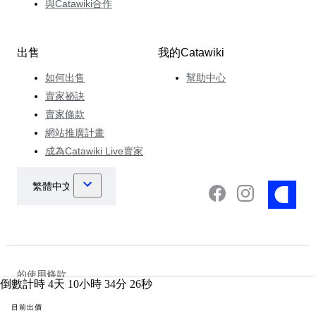
與Catawiki合作
出售
我的Catawiki
如何出售
幫助中心
賣家祕訣
賣家條款
網站推廣計畫
成為Catawiki Live賣家
的使用條款
倒數計時
4
天
10
小時
34
分
26
秒
資料保護及隱私權聲明
Cookie通知
目前出價
執法政策