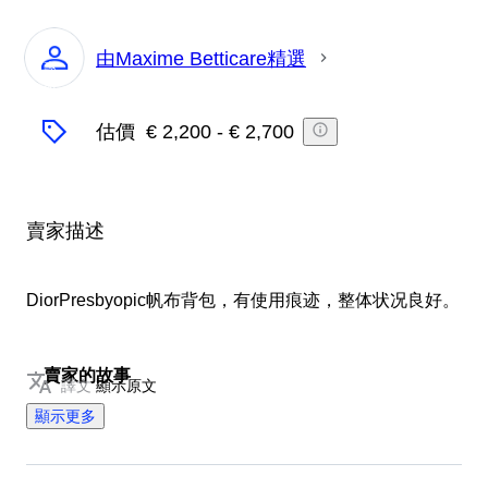
由Maxime Betticare精選
專
家
估價
€ 2,200
-
€ 2,700
賣家描述
DiorPresbyopic帆布背包，有使用痕迹，整体状况良好。
賣家的故事
譯文
顯示原文
20年奢華時尚經驗，我們堅持好的產品有傳承價
顯示更多
值，所以我們的團隊只需要為您精選好產品
由Google翻譯翻譯