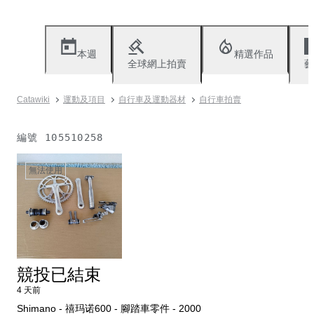
本週
精選作品
全球網上拍賣
藝
Catawiki
運動及項目
自行車及運動器材
自行車拍賣
編號
105510258
無法使用
競投已結束
4 天前
Shimano - 禧玛诺600 - 腳踏車零件 - 2000