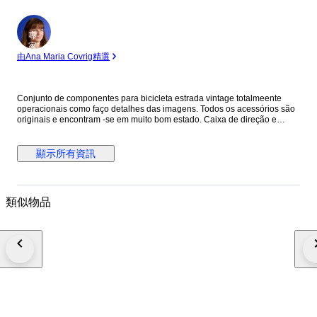
專
家
由Ana Maria Covrig精選
Conjunto de componentes para bicicleta estrada vintage totalmeente
operacionais como faço detalhes das imagens. Todos os acessórios são
originais e encontram -se em muito bom estado. Caixa de direção e
movimento central com fio Italiano e estão já com granxa lubrificadas.
Alavancas de quadro com sincronização. Coroas ovais.
顯示所有資訊
類似物品