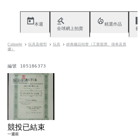
本週
精選作品
全球網上拍賣
藝
Catawiki
玩具及模型
玩具
經典藏品拍賣（工業股票、債券及票
據）
編號
105186373
無法使用
競投已結束
一週前