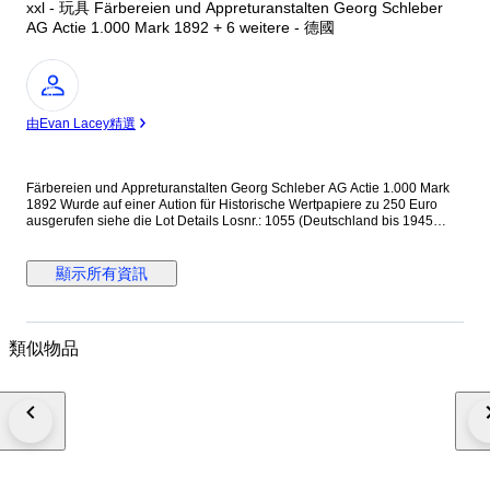
xxl - 玩具 Färbereien und Appreturanstalten Georg Schleber
AG Actie 1.000 Mark 1892 + 6 weitere - 德國
專
家
由Evan Lacey精選
Färbereien und Appreturanstalten Georg Schleber AG Actie 1.000 Mark
1892 Wurde auf einer Aution für Historische Wertpapiere zu 250 Euro
ausgerufen siehe die Lot Details Losnr.: 1055 (Deutschland bis 1945
(Nicht Reichsbank)) Titel: Färbereien und Appreturanstalten Georg
Schleber AG Auflistung: Actie 1.000 Mark 1.10.1892. Gründeremission
(Auflage 3500, R 7). Ausruf: 250,00 EUR Ausgabe- datum: 01.10.1892
顯示所有資訊
Ausgabe- ort: Reichenbach i.V. und Greiz + 6 weitere Internationaler
Versand + Tracking
類似物品