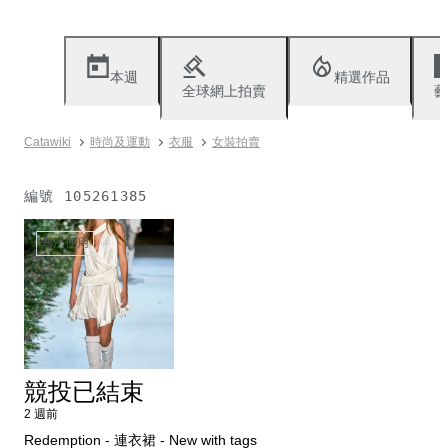
本週
精選作品
全球網上拍賣
藝
Catawiki
時尚及運動
衣服
女裝拍賣
編號
105261385
無法使用
競投已結束
2 週前
Redemption - 連衣裙 - New with tags