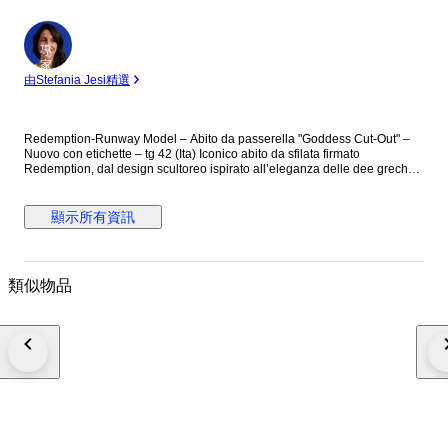
專
家
由Stefania Jesi精選
Redemption-Runway Model – Abito da passerella "Goddess Cut-Out" –
Nuovo con etichette – tg 42 (Ita) Iconico abito da sfilata firmato
Redemption, dal design scultoreo ispirato all’eleganza delle dee greche.
Realizzato in morbidissimo jersey satin 100% viscosa, questo vestito è
caratterizzato da drappeggi strategici, scollo profondo e dettagli cut-out
che scolpiscono il corpo con sensualità. Il gioco di incroci e il taglio
顯示所有資訊
asimmetrico dell’orlo creano movimento e leggerezza. Un capo Runway
della collezione “The Summer of Love”, presentato durante la sfilata
Redemption come simbolo di femminilità potente e contemporanea, con
un forte messaggio di sostenibilità alla base della collezione. Perfetto per
類似物品
eventi serali, cerimonie o shooting editoriali. Si abbina idealmente a
stivali alti per un look da passerella o sandali minimal per una versione
più elegante. Dettagli tecnici: Colore: Bianco latte Taglia: IT 42 (EU 38 /
FR 38 / M). Misure: Seno 88, Vita 82 (la vita cade bassa, come si vede
nelle foto), Fianchi morbidi. Composizione: 100% Viscosa Finitura: Jersey
satinato lucido Condizioni: Nuovo con etichetta Made in Italy Retail price:
€1395