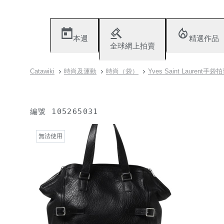
本週
精選作品
全球網上拍賣
Catawiki
時尚及運動
時尚（袋）
Yves Saint Laurent手袋
編號
105265031
無法使用