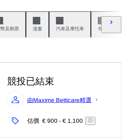
錢幣及郵票
漫畫
汽車及摩托車
葡萄酒與烈酒
競投已結束
由Maxime Betticare精選
專
家
估價
€ 900
-
€ 1,100