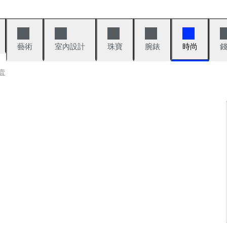
藝術
室內設計
珠寶
腕錶
時尚
拍賣