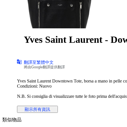
Yves Saint Laurent - Do
翻譯至繁體中文
將由Google翻譯提供翻譯
Yves Saint Laurent Downtown Tote, borsa a mano in pelle con 
Condizioni: Nuovo
N.B. Si consiglia di visualizzare tutte le foto prima dell'acquist
ALTEZZA: 40 cm
顯示所有資訊
LUNGHEZZA: 40 cm
PROFONDITA’: 18 cm
類似物品
Made in Italy