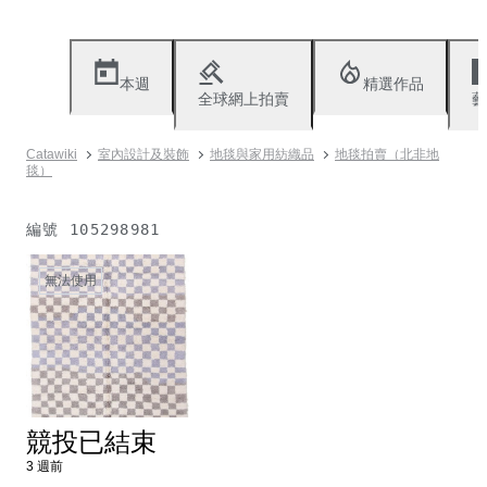
本週
精選作品
全球網上拍賣
藝
Catawiki
室內設計及裝飾
地毯與家用紡織品
地毯拍賣（北非地
毯）
編號
105298981
無法使用
競投已結束
3 週前