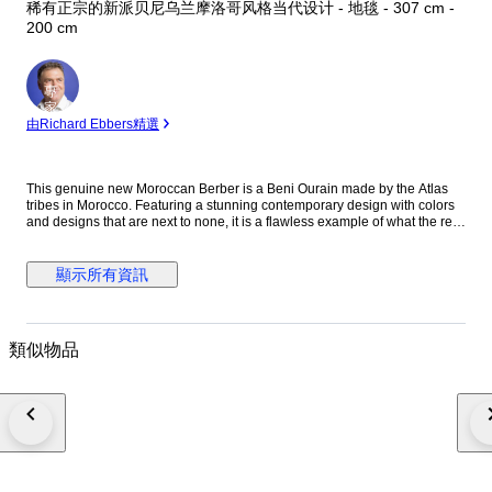
稀有正宗的新派贝尼乌兰摩洛哥风格当代设计 - 地毯 - 307 cm -
200 cm
專
家
由Richard Ebbers精選
This genuine new Moroccan Berber is a Beni Ourain made by the Atlas
tribes in Morocco. Featuring a stunning contemporary design with colors
and designs that are next to none, it is a flawless example of what the real
Berber rugs are all about. Free of any damages, this timeless
contemporary design is one that is becoming very popular. Condition:
New, very good Dimensions: approx. 307x200cm Pile: wool Waft: cotton
顯示所有資訊
Shipping: UPS/FedEx/DHL Our carpets are all professionally cleaned and
inspected. Ref:60180
類似物品