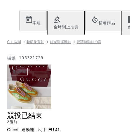
本週
精選作品
全球網上拍賣
藝
Catawiki
時尚及運動
鞋履與運動鞋
奢華運動鞋拍賣
編號
105321729
無法使用
競投已結束
2 週前
Gucci - 運動鞋 - 尺寸: EU 41