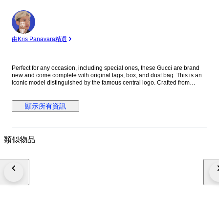
專
家
由Kris Panavara精選
Perfect for any occasion, including special ones, these Gucci are brand
new and come complete with original tags, box, and dust bag. This is an
iconic model distinguished by the famous central logo. Crafted from
premium materials, this modern accessory is perfect for completing any
outfit with an extra touch of elegance. Key Features Tennis 1977 High-top
design Logo on display Size: UK 7, US 8, EU 41 Canvas and mix tex
顯示所有資訊
Limited Edition Guaranteed authenticity Fast and secure shipping with
tracking. Please note that photos were taken in natural light. Shipping
within 24 hours. Buyers outside the European Union are responsible for
any customs fees or import duties. Shipping will be tracked and paid for
類似物品
by the buyer. If you purchase multiple items, we can arrange combined
shipping and I will be happy to apply an additional discount. I sell new
and pre-owned clothing and accessories from top designer brands that I
no longer wear. On my profile you can find leading brands such as
Armani, Fendi, Versace, Gucci, Dior, Chanel, Louis Vuitton, Stone Island,
Saint Laurent, Prada, Alexander McQueen, Balenciaga, Moncler, Bottega
Veneta, Burberry, and many more.