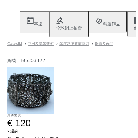
本週
精選作品
全球網上拍賣
藝
Catawiki
亞洲及部落藝術
印度及伊斯蘭藝術
珠寶及飾品
編號
105353172
已出售
最終出價
€ 120
2 週前