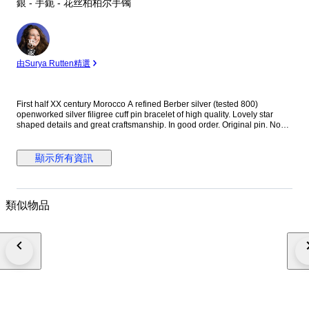
銀 - 手鈪 - 花丝柏柏尔手镯
專
家
由Surya Rutten精選
First half XX century Morocco A refined Berber silver (tested 800)
openworked silver filigree cuff pin bracelet of high quality. Lovely star
shaped details and great craftsmanship. In good order. Original pin. No
defaults. Very wearable piece of authentic ethnic silver jewelry. Dim: 5,5 h
x 6 cm / 56 gr
顯示所有資訊
類似物品