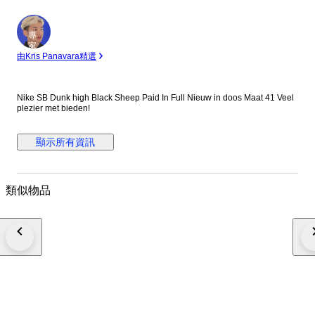
專
家
由Kris Panavara精選
Nike SB Dunk high Black Sheep Paid In Full Nieuw in doos Maat 41 Veel
plezier met bieden!
顯示所有資訊
類似物品