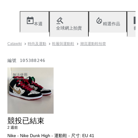
本週
精選作品
全球網上拍賣
藝
Catawiki
時尚及運動
鞋履與運動鞋
潮流運動鞋拍賣
編號
105388246
無法使用
競投已結束
2 週前
Nike - Nike Dunk High - 運動鞋 - 尺寸: EU 41