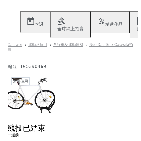
本週
精選作品
全球網上拍賣
藝
Catawiki
運動及項目
自行車及運動器材
Neo Dad Srl x Catawiki拍
賣
編號
105390469
無法使用
競投已結束
一週前