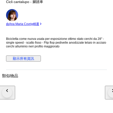
Cicli cantalupo - 腳踏車
專
家
由Ana Maria Covrig精選
Bicicletta come nuova usata per esposizione ottimo stato cerchi da 28" -
single speed - scatto fisso - Flip flop pedivelle anodizzate telaio in acciaio
cerchi alluminio neri profilo maggiorato
顯示所有資訊
類似物品