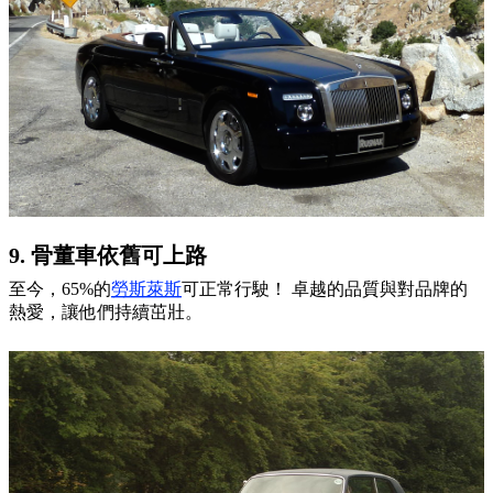
9. 骨董車依舊可上路
至今，65%的
勞斯萊斯
可正常行駛！ 卓越的品質與對品牌的
熱愛，讓他們持續茁壯。