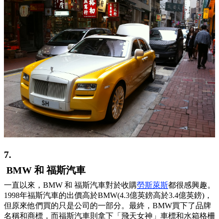
7.
BMW 和 福斯汽車
一直以來，BMW 和 福斯汽車對於收購
勞斯萊斯
都很感興趣。
1998年福斯汽車的出價高於BMW(4.3億英鎊高於3.4億英鎊)，
但原來他們買的只是公司的一部分。最終，BMW買下了品牌
名稱和商標，而福斯汽車則拿下「飛天女神」車標和水箱格柵