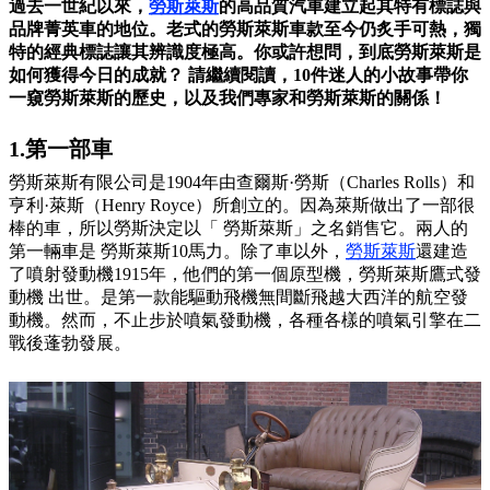
過去一世紀以來，
勞斯萊斯
的高品質汽車建立起其特有標誌與
品牌菁英車的地位。老式的勞斯萊斯車款至今仍炙手可熱，獨
特的經典標誌讓其辨識度極高。你或許想問，到底勞斯萊斯是
如何獲得今日的成就？ 請繼續閱讀，10件迷人的小故事帶你
一窺勞斯萊斯的歷史，以及我們專家和勞斯萊斯的關係！
1.第一部車
勞斯萊斯有限公司是1904年由查爾斯·勞斯（Charles Rolls）和
亨利·萊斯（Henry Royce）所創立的。因為萊斯做出了一部很
棒的車，所以勞斯決定以「 勞斯萊斯」之名銷售它。兩人的
第一輛車是 勞斯萊斯10馬力。除了車以外，
勞斯萊斯
還建造
了噴射發動機1915年，他們的第一個原型機，勞斯萊斯鷹式發
動機 出世。是第一款能驅動飛機無間斷飛越大西洋的航空發
動機。然而，不止步於噴氣發動機，各種各樣的噴氣引擎在二
戰後蓬勃發展。