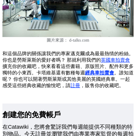
圖片來源：
d-talks.com
和這個品牌的關係讓我們的專家邁克爾成為最最熱情的粉絲。
你也是勞斯萊斯的愛好者嗎？ 那就利用我們的
英國車拍賣會
擴充你的收藏吧，快來看看這些書籍、原版照片、配件和更多
獨特的小東西。卡塔維基還有數種每週
經典車拍賣會
。誰知道
呢？ 你也可以開著勞斯萊斯或其他美麗的英國經典車。一起
感受這些經典收藏的愉悅吧，請
註冊
，販售你的收藏吧。
創建您的免費帳戶
在Catawiki，您將會驚訝我們每週能提供不同種類的特
別物品。今天註冊並瀏覽我們由專業專家監督的每週拍