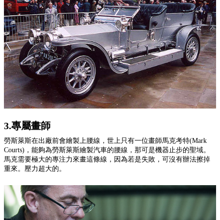
3.專屬畫師
勞斯萊斯在出廠前會繪製上腰線，世上只有一位畫師馬克考特(Mark
Courts)，能夠為勞斯萊斯繪製汽車的腰線，那可是機器止步的聖域。
馬克需要極大的專注力來畫這條線，因為若是失敗，可沒有辦法擦掉
重來。壓力超大的。