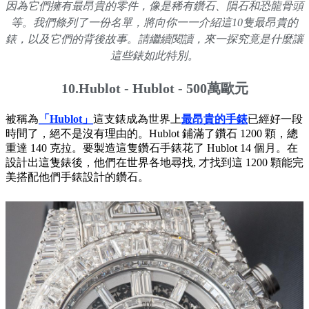
因為它們擁有最昂貴的零件，像是稀有鑽石、隕石和恐龍骨頭
等。我們條列了一份名單，將向你一一介紹這10隻最昂貴的
錶，以及它們的背後故事。請繼續閱讀，來一探究竟是什麼讓
這些錶如此特別。
10.Hublot - Hublot - 500萬歐元
被稱為
「Hublot」
這支錶成為世界上
最昂貴的手錶
已經好一段
時間了，絕不是沒有理由的。Hublot 鋪滿了鑽石 1200 顆，總
重達 140 克拉。要製造這隻鑽石手錶花了 Hublot 14 個月。在
設計出這隻錶後，他們在世界各地尋找, 才找到這 1200 顆能完
美搭配他們手錶設計的鑽石。