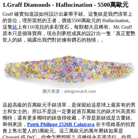
1.Graff Diamonds - Hallucination - 5500萬歐元
Graff 確實知道該如何設計出豪華手錶。這隻錶是我們清單上
的首位，理所當然的王者，價值5500萬歐元的 Hallucination。
這隻
錶
上有110克拉的多彩寶石，每顆都大且稀有。Mr. Graff
原本只是個珠寶商，現在則夢想成真的設計出一隻「真正驚艷
世人的錶，揭露出我們對於擁有鑽石的熱情」。
圖片來源：
ablogtowatch.com
這超高級的百萬歐元手錶清單，是保留給這星球上最富有的男
士和女士的。所以不是說一定要超過百萬歐元的錶才叫高貴和
獨特；還有更多獨特的錶值得收藏，不管是新錶或是古董錶。
舉例來說，
Patek Philippe 2526R Calatrava
在卡塔維基的拍賣
會上售出驚人的3萬歐元。這三萬歐元的萬年曆錶如果是
Chopard 或 IWC，你會怎麼想呢？ 這種錶永不退流行。你尋