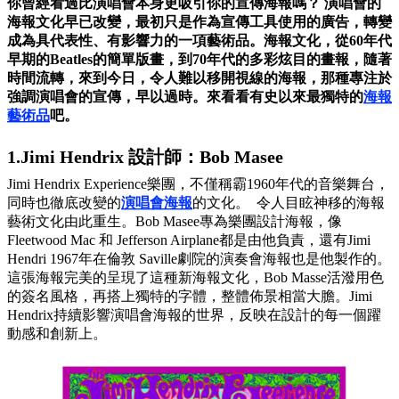
你曾經看過比演唱會本身更吸引你的宣傳海報嗎？ 演唱會的
海報文化早已改變，最初只是作為宣傳工具使用的廣告，轉變
成為具代表性、有影響力的一項藝術品。海報文化，從60年代
早期的Beatles的簡單版畫，到70年代的多彩炫目的畫報，隨著
時間流轉，來到今日，令人難以移開視線的海報，那種專注於
強調演唱會的宣傳，早以過時。來看看有史以來最獨特的
海報
藝術品
吧。
1.Jimi Hendrix 設計師：Bob Masee
Jimi Hendrix Experience樂團，不僅稱霸1960年代的音樂舞台，
同時也徹底改變的
演唱會海報
的文化。 令人目眩神移的海報
藝術文化由此重生。Bob Masee專為樂團設計海報，像
Fleetwood Mac 和 Jefferson Airplane都是由他負責，還有Jimi
Hendri 1967年在倫敦 Saville劇院的演奏會海報也是他製作的。
這張海報完美的呈現了這種新海報文化，Bob Masse活潑用色
的簽名風格，再搭上獨特的字體，整體佈景相當大膽。Jimi
Hendrix持續影響演唱會海報的世界，反映在設計的每一個躍
動感和創新上。