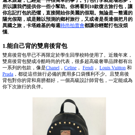
週末旅遊，已經是一件很簡單的事了。打包行李就是場惡夢，
所以讓我們提供你一些小幫助。你將看到10款復古旅行包，讓
你忘記打包的恐懼，直接開始你美麗的假期。無論是一整週的
陽光假期，或是難以預測的鄉村旅行，又或者是長達個把月的
異國之旅，卡塔維基的每週
時尚拍賣會
都讓你輕鬆打包沒煩
惱
。
1.能自己背的雙肩後背包
雙肩後背包早已不再限定於學生回學校時使用了。近幾年來，
雙肩後背包變成冷酷時尚的代表，很多超高級奢華品牌都有出
一系列的包款，像是
Chanel
，
Celine
，
Fendi
，
Louis Vuitton
和
Prada
，都從這些旅行必備的實用多口袋獲利不少。且雙肩後
背包對你的背和肩膀都好，一個高級設計師背包，一定能成為
你下次旅行的良伴。