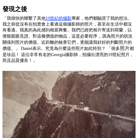
發現之後
「我很快的聯繫了其他
19世紀的攝影
專家，他們都驗證了我的想法。
我之前從沒有在拍賣會上看過這個攝影師的照片，甚至在生活中都沒
有看過。我真的為此感到相當興奮。我們已經把相片寄送到荷蘭，以
，
便能親眼見證
。
對這種價值的物品，這是必要程序
因為照片的
狀況
關係到
照片
的價值
。近距離的檢查它們，更能讓我好好的判斷照片的
照片
價值。」 Daniel表示。究竟為什麼這些照片如此特別？ 「很多
都
是珍品！ 這位非常有名的Georgia攝影師，拍攝出漂亮的19世紀照片，
而且品質優良！」