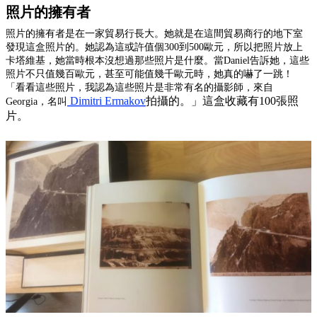
照片的擁有者
照片的擁有者是在一家貿易行長大。她就是在這間貿易商行的地下室
發現
這盒照片的。她認為這或許值個300到500歐元，所以把照片放上
卡塔維基，她當時根本沒想過那些照片是什麼。
當Daniel告訴她，這些
照片不只值
幾百歐元
，甚至可能值幾千歐元時，她
真的
嚇了一跳
！
「
看看這些照片，我認為
這些
照片
是非常有名的攝影師，來自
Dimitri Ermakov
拍攝的。」這盒收藏有100張照
Georgia，名叫
片。