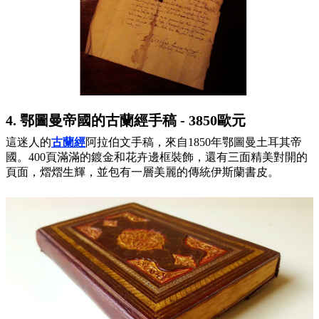
4. 鄂圖曼帝國的古蘭經手稿 - 3850歐元
這迷人的
古蘭經
阿拉伯文手稿，來自1850年鄂圖曼土耳其帝
國。400頁滿滿的鍍金和花卉邊框裝飾，還有三面精美對開的
頁面，熠熠生輝，並包有一層美麗的傳統伊斯蘭書皮。