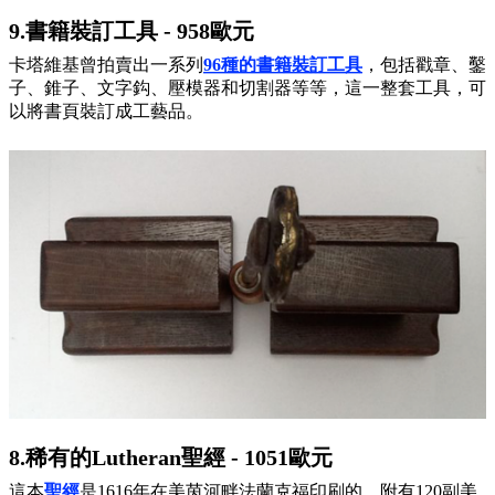
9.書籍裝訂工具 - 958歐元
卡塔維基曾拍賣出一系列
96種的書籍裝訂工具
，包括戳章、鑿
子、錐子、文字鈎、壓模器和切割器等等，這一整套工具，可
以將書頁裝訂成工藝品。
8.稀有的Lutheran聖經 - 1051歐元
這本
聖經
是1616年在美茵河畔法蘭克福印刷的，附有120副美