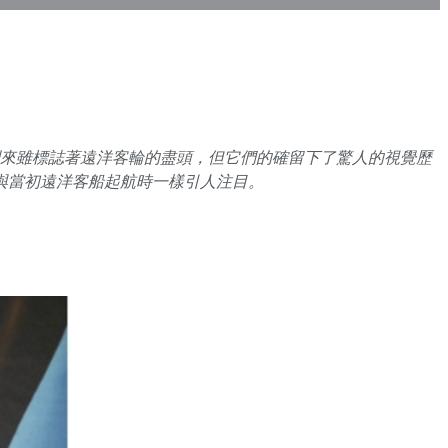
的到來雖標誌著遠洋客輪的盡頭，但它們的確留下了驚人的視覺歷
然與當初遠洋客船起航時一樣引人注目。