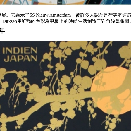
美航運的發展。它顯示了SS Nieuw Amsterdam，被許多人認
irksen用鮮豔的色彩為甲板上的時尚生活創造了對角線鳥瞰圖
0年