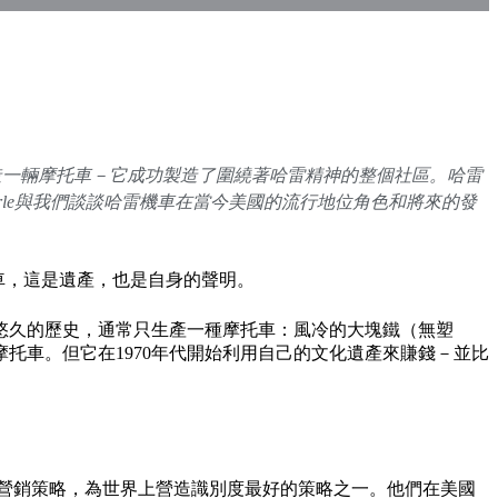
造一輛摩托車－它成功製造了圍繞著哈雷精神的整個社區。哈雷
Searle與我們談談哈雷機車在當今美國的流行地位角色和將來的發
輛機車，這是遺產，也是自身的聲明。
。該品牌具有悠久的歷史，通常只生產一種摩托車：風冷的大塊鐵（無塑
托車。但它在1970年代開始利用自己的文化遺產來賺錢－並比
營銷策略，為世界上營造識別度最好的策略之一。他們在美國