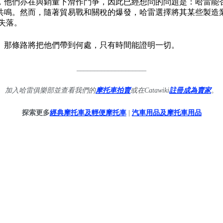
，他們亦在與銷量下滑作鬥爭，因此已經想問的問題是：哈雷能否
共鳴。然而，隨著貿易戰和關稅的爆發，哈雷選擇將其某些製造
 失落。
。那條路將把他們帶到何處，只有時間能證明一切。
____________________
加入哈雷俱樂部並查看我們的
摩托車拍賣
或在Catawiki
註冊成為賣家
。
探索更多
經典摩托車及輕便摩托車
|
汽車用品及摩托車用品