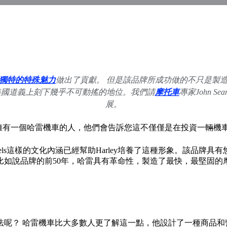
隨
獨特的特殊魅力
做出了貢獻。 但是該品牌所成功做的不只是製
，並在美國道義上刻下幾乎不可動搖的地位。我們請
摩托車
專家John 
展。
隨。問一個擁有一個哈雷機車的人，他們會告訴您這不僅僅是在投資一
lls Angels這樣的文化內涵已經幫助Harley培養了這種形象
如說品牌的前50年，哈雷具有革命性，製造了最快，最堅固的摩
法呢？ 哈雷機車比大多數人更了解這一點，他設計了一種商品和