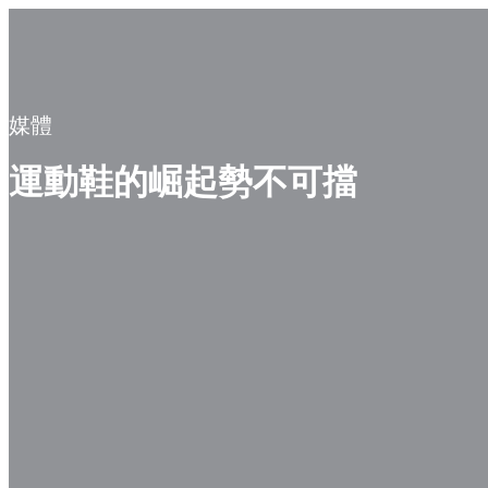
媒體
運動鞋的崛起勢不可擋