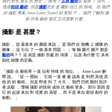
我們 研究 過去 的 歷史 ， 使用 了
古典 藝術
並 窺探 了 現代 ，
透過
街頭 藝術
, 但是
攝影
完全 是 屬於 自己 的 領域。 在 我們
的 攝影 專家, Anne-Laure Toubel 的 幫助 下 ， 我們 了解到 攝
影 作為 藝術 形式 正式需要 什麼。
攝影 是 甚麼？
攝影 ， 從 最基本 的 層面 來說 ， 是 我們 在 相機 上 捕獲 的
圖像 ， 這 引出 了 一個 基本 問題 ： ： 每 幅 圖片 圖片 都是
藝術
嗎？？ 這 就是 攝影 所處 的 鴻溝 ， 以及 為什麼 它 具有
如此 細微 的定義。
「攝影 在 藝術界 一直 佔有 特殊 的 地位。」 Anne-Laure 解
釋 說。 「從 一 開始 ， 它就 一直 被 被 認為 是 利用 其他 其
他 的 的 藝術。 但是 即使 到 了 今天 ， 我們 仍然 聽到 批評
者 反駁 ， 聲稱 攝影 的技術 成份 比 藝術 更多。 部分 原因 是
它 的 起源 來自 對 現實 的 渴望 ， 而 不是 來自 那份 創作 的
衝動。 」