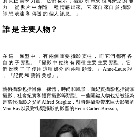
的 真正 美學 力量。 它們 揭示 了攝影 所 帶來 感同身受 的 能
力 ： 從 照片 中 創造 一種 情感 出來。 它 來自 來自 於 攝影
師 想 表達 和 傳送 的 個人 訊息。 」
誰 是 主要人物？
在 這一 類型 中 ， 有 兩個 重要 攝影 支柱 ， 而 它們 都有 各
自 的 子 類型。 「攝影 中 始終 有 兩種 主要 主要 類型 ， 它
們 反映 了 了 使用 這種 媒介 的 兩種 願景。」 Anne-Laure 說
， 「記實 和 藝術 美感」。
藝術攝影包括肖像，裸體，時尚和風景，而紀實攝影包括街頭
攝影，社會紀實和體育攝影等類型。一些關鍵人物包括被認為
是當代攝影之父的Alfred Stieglitz，對時裝攝影帶來巨大影響的
Man Ray以及對街頭攝影的影響的Henri Cartier-Bresson。