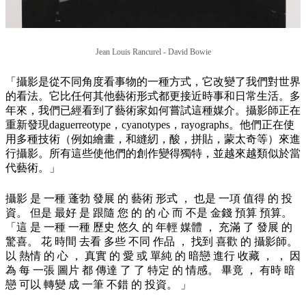
Jean Louis Rancurel - David Bowie
「攝影是從不同角度看事物的一種方式，它改變了我們對世界
的看法。它比任何其他藝術形式都更接近時事和日常生活。多
年來，我們已經看到了藝術家如何嘗試這種媒介。攝影師正在
重新發現daguerreotype，cyanotypes，rayographs。他們正在使
用多種技術（例如繪畫，和縫紉，酸，拼貼，蒙太奇等）來進
行攝影。所有這些使他們的創作變得獨特，並越來越類似於當
代藝術。」
攝影 是 一種 蓬勃 發展 的 藝術 形式 ， 也是 一項 值得 的 投
資。 但是 最好 是 跟隨 您 的 的 心 而 不是 金錢 預算 預算。
「這 是 一種 一種 歷史 悠久 的 年輕 媒體 ， 充滿 了 發展 的
驚喜。 花 時間 去看 多些 不同 作品 ， 找到 喜歡 的 攝影師。
以 熱情 的 心 ， 真實 的 愛 或 單純 的 暗戀 進行 收藏 ， ， 因
為 每 一張 圖片 都 傳達 了 了 特定 的 情感。 畢竟 ， 有時 暗
戀 可以 轉變 成 一筆 不錯 的 投資。 」