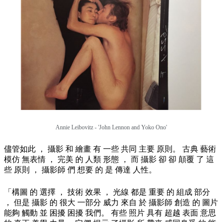
Annie Leibovitz - 'John Lennon and Yoko Ono'
儘管如此 ， 攝影 和 繪畫 有 一些 共同 主要 原則。 古典 藝術
模仿 無表情 ， 完美 的 人類 形態 ， 而 攝影 卻 卻 顛覆 了 這
些 原則 ， 攝影師 們 想要 的 是 傳達 人性。
「構圖 的 選擇 ， 技術 效果 ， 光線 都是 重要 的 組成 部分
， 但是 攝影 的 很大 一部分 威力 來自 於 攝影師 創造 的 圖片
能夠 觸動 並 困擾 困擾 我們。 有些 照片 具有 超越 表面 意思