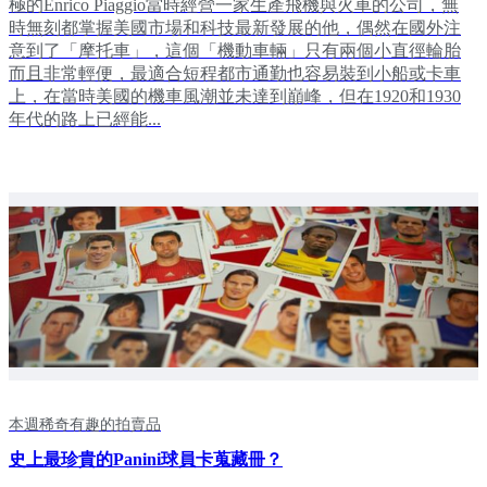
極的Enrico Piaggio當時經營一家生產飛機與火車的公司，無
時無刻都掌握美國市場和科技最新發展的他，偶然在國外注
意到了「摩托車」，這個「機動車輛」只有兩個小直徑輪胎
而且非常輕便，最適合短程都市通勤也容易裝到小船或卡車
上，在當時美國的機車風潮並未達到巔峰，但在1920和1930
年代的路上已經能...
本週稀奇有趣的拍賣品
史上最珍貴的Panini球員卡蒐藏冊？