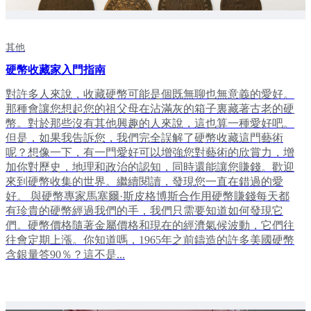
其他
硬幣收藏家入門指南
對許多人來說，收藏硬幣可能是個既無聊也無意義的愛好。
那種會讓您想起您的祖父母在沾滿灰的箱子裏藏著古老的硬
幣。對於那些沒有其他興趣的人來說，這也算一種愛好吧。
但是，如果我告訴您，我們完全誤解了硬幣收藏這門藝術
呢？想像一下，有一門愛好可以增強您對藝術的欣賞力，增
加你對歷史，地理和政治的認知，同時還能讓您賺錢。歡迎
來到硬幣收集的世界。繼續閱讀，發現您一直在錯過的愛
好。 與硬幣專家馬塞爾·斯皮格博斯合作用硬幣賺錢每天都
有珍貴的硬幣經過我們的手，我們只需要知道如何發現它
們。硬幣價格隨著金屬價格和現在的經濟氣候波動，它們往
往會定期上漲。你知道嗎，1965年之前鑄造的許多美國硬幣
含銀量答90％？這不是...