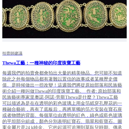
拍賣師建議
Thewa工藝：一種神秘的印度珠寶工藝
每週我們的拍賣會都會拍出大量的精美物品。您可能不知道
除此之外每個物品都有著難以置信的故事或者某種歷史價
值。是時候做出一些改變！這週我們將從原始部落和民族藝
術介紹一種叫做Thewa的印度珠寶工藝。 作者: 原始部落和
民族藝術專家里奧諾·阿諾·旁斯Thewa是什麼？Thewa工藝
可以描述為是在在透明的彩色玻璃上用金箔紙穿孔壓花的一
種融合藝術，再有了底板后，再將單獨的箔片安裝在寶石座
或者物體的背面。每個單位由透明的紅色，綠色或藍色玻璃
的平坦部分組成，顏色分別表明紅寶石、翡翠和藍寶石。圖
案金屬片是24 k純金。 它的起源可追溯到莫臥兒時期。傳承