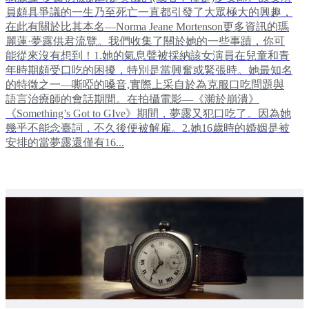
員頗具爭議的一生乃至死亡一直都引發了大眾極大的興趣，
在此有關於比其本名—Norma Jeane Mortenson更多資訊的瑪
麗蓮·夢露供君流覽。我們收集了關於她的一些事蹟，你可
能從來沒有想到！1.她的氣息聲被採納該女演員在兒童和青
年時期頗受口吃的困擾，特別是當興奮或緊張時。她最知名
的特徵之一—嘶啞的嗓音,實際上采自於為克服口吃問題與
語言治療師的會話期間。在拍攝電影—《瀕於崩潰》
《Something’s Got to GIve》期間，夢露又犯口吃了。因為她
幾乎不能念臺詞，不久後便被解雇。2.她16歲時的婚姻是被
安排的當夢露還僅有16...