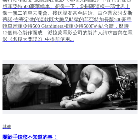
版菲亞特500豪華轎車。想像一下，您開著這樣一部世界上
獨一無二的車去開會、接送親友甚至結婚。由企業家阿戈斯
蒂諾·吉齊定做的這款既大膽又時髦的菲亞特加長版500豪華
轎車是菲亞特500 Giardiniera和菲亞特500F的結合體，歷時
12個精心製作而成，派拉蒙電影公司的製片人請求吉齊在電
影《名模大間諜2》中提前使用...
其他
關於手錶您不知道的事！