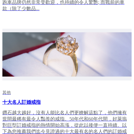
跑車品牌仍然非常受歡迎，也持續的令人驚艷; 而戰前的車
款（除了少數品...
其他
十大名人訂婚戒指
鑽石越大越好，沒有人能比名人們更瞭解這點了，他們擁有
世間最稀有最令人豔羨的戒指。50年代和60年代間，好萊塢
對巨型訂婚戒指的熱情開始高漲，從此以後便一直持續。以
下為您推薦我們迄今見證過的十大最有名的名人們的訂婚戒