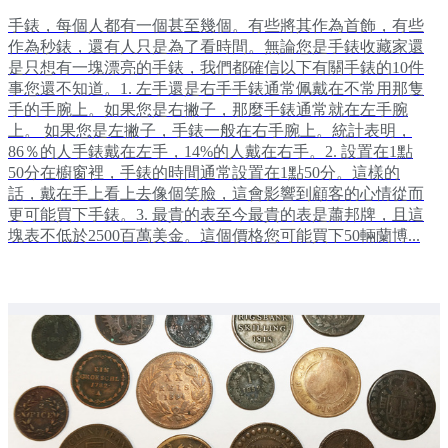
手錶，每個人都有一個甚至幾個。有些將其作為首飾，有些
作為秒錶，還有人只是為了看時間。無論您是手錶收藏家還
是只想有一塊漂亮的手錶，我們都確信以下有關手錶的10件
事您還不知道。1. 左手還是右手手錶通常佩戴在不常用那隻
手的手腕上。如果您是右撇子，那麼手錶通常就在左手腕
上。 如果您是左撇子，手錶一般在右手腕上。統計表明，
86％的人手錶戴在左手，14%的人戴在右手。2. 設置在1點
50分在櫥窗裡，手錶的時間通常設置在1點50分。這樣的
話，戴在手上看上去像個笑臉，這會影響到顧客的心情從而
更可能買下手錶。3. 最貴的表至今最貴的表是蕭邦牌，且這
塊表不低於2500百萬美金。這個價格您可能買下50輛蘭博...