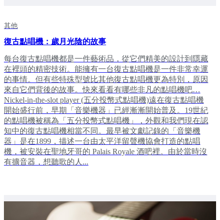
其他
復古點唱機：歲月光陰的故事
每台復古點唱機都是一件藝術品，從它們精美的設計到隱藏
在裡頭的精密技術。能擁有一台復古點唱機是一件非常幸運
的事情。但有些特殊型號比其他復古點唱機更為特別，原因
來自它們背後的故事。快來看看有哪些非凡的點唱機吧…
Nickel-in-the-slot player (五分投幣式點唱機)遠在復古點唱機
開始盛行前，早期「音樂機器」已經漸漸開始普及。19世紀
的點唱機被稱為「五分投幣式點唱機」，外觀和我們現在認
知中的復古點唱機相當不同。最早被文獻記錄的「音樂機
器」是在1899，描述一台由太平洋留聲機協會打造的點唱
機，被安裝在聖地牙哥的 Palais Royale 酒吧裡。由於當時沒
有擴音器，想聽歌的人...