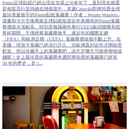
Panini足球貼紙已經出現在市場上50多年了，直到現在都還
是相當流行並持續在增值當中，本週Catawiki即將拍賣全球
最珍貴最搶手的Panini貼紙蒐藏冊！作者：Wouter Waaijers -
漫畫和卡片交換專家足球貼紙投資近年來稀有的Panini蒐藏
冊價值水漲船高。特別是每隔兩年舉行UEFA歐冠聯賽和世
界杯期間，不僅經典蒐藏冊搶手，連近年的國際足總
（FIFA）和歐洲足聯（UEFA）蒐藏冊價值都不斷上升。在
美國，球員卡蒐藏已經流行許久，但歐洲直到近年才開始受
歡迎。所以珍藏手上的蒐藏冊吧，說不定哪天可能會變很值
錢呢！史上最珍貴的蒐藏冊本週即將拍賣的蒐藏冊已經有
50 年的歷史，是 1...