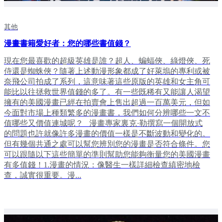
其他
漫畫書籍愛好者：您的哪些書值錢？
現在您最喜歡的超級英雄是誰？超人、蝙蝠俠、綠燈俠、死
侍還是蜘蛛俠？隨著上述動漫形象都成了好萊塢的專利或被
奈飛公司拍成了系列，這意味著這些原版的英雄和女主角可
能比以往拯救世界值錢的多了。有一些既稀有又能讓人渴望
擁有的美國漫畫已經在拍賣會上售出超過一百萬美元，但如
今面對市場上種類繁多的漫畫書，我們如何分辨哪些一文不
值哪些又價值連城呢？ 漫畫專家裏克·勒撰寫一個開放式
的問題也許就像許多漫畫的價值一樣是不斷波動和變化的。
但有幾個共通之處可以幫您辨別您的漫畫是否符合條件。您
可以跟隨以下這些簡單的準則幫助您能夠衡量您的美國漫畫
有多值錢！1.漫畫的情況：像醫生一樣詳細檢查縝密地檢
查，誠實很重要。漫...