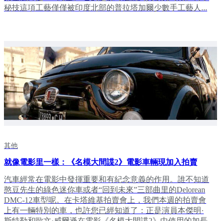
秘技這項工藝僅僅被印度北部的普拉塔加爾少數手工藝人...
其他
就像電影里一樣：《名模大間諜2》電影車輛現加入拍賣
汽車經常在電影中發揮重要和有紀念意義的作用。誰不知道
憨豆先生的綠色迷你車或者“回到未來”三部曲里的Delorean
DMC-12車型呢。在卡塔維基拍賣會上，我們本週的拍賣會
上有一輛特別的車，也許您已經知道了：正是演員本傑明·
斯特勒和歐文·威爾遜在電影《名模大間諜2》中使用的加長