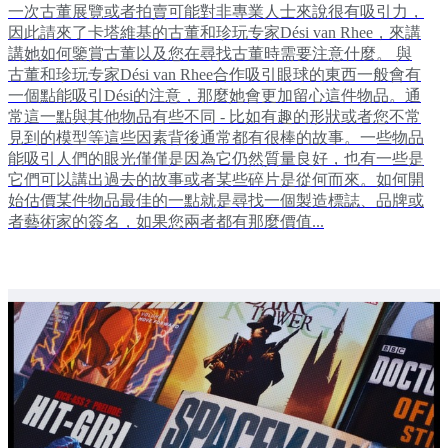
一次古董展覽或者拍賣可能對非專業人士來說很有吸引力，
因此請來了卡塔維基的古董和珍玩专家Dési van Rhee，來講
講她如何鑒賞古董以及您在尋找古董時需要注意什麼。 與
古董和珍玩专家Dési van Rhee合作吸引眼球的東西一般會有
一個點能吸引Dési的注意，那麼她會更加留心這件物品。通
常這一點與其他物品有些不同 - 比如有趣的形狀或者您不常
見到的模型等這些因素背後通常都有很棒的故事。一些物品
能吸引人們的眼光僅僅是因為它仍然質量良好，也有一些是
它們可以講出過去的故事或者某些碎片是從何而來。如何開
始估價某件物品最佳的一點就是尋找一個製造標誌、品牌或
者藝術家的簽名，如果您兩者都有那麼價值...