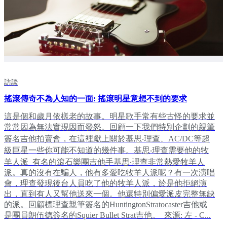
訪談
搖滾傳奇不為人知的一面: 搖滾明星意想不到的要求
這是個和歲月依樣老的故事。明星歌手常有些古怪的要求並
常常因為無法實現因而發怒。回顧一下我們特別企劃的親筆
簽名吉他拍賣會，在這裡獻上關於基思‧理查、AC/DC等超
級巨星一些你可能不知道的幾件事。基思‧理查需要他的牧
羊人派 有名的滾石樂團吉他手基思‧理查非常熱愛牧羊人
派。真的沒有在騙人，他有多愛吃牧羊人派呢？有一次演唱
會，理查發現後台人員吃了他的牧羊人派，於是他拒絕演
出，直到有人又幫他送來一個。他還特別偏愛派皮完整無缺
的派。回顧標理查親筆簽名的HuntingtonStratocaster吉他或
是團員朗伍德簽名的Squier Bullet Strat吉他。 來源: 左 - C...