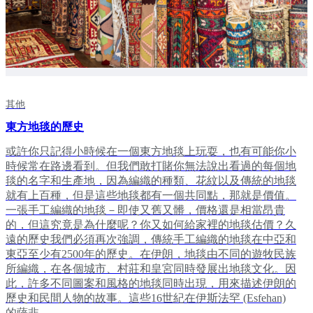
其他
東方地毯的歷史
或許你只記得小時候在一個東方地毯上玩耍，也有可能你小
時候常在路邊看到。但我們敢打賭你無法說出看過的每個地
毯的名字和生產地，因為編織的種類、花紋以及傳統的地毯
就有上百種，但是這些地毯都有一個共同點，那就是價值。
一張手工編織的地毯－即使又舊又髒，價格還是相當昂貴
的，但這究竟是為什麼呢？你又如何給家裡的地毯估價？久
遠的歷史我們必須再次強調，傳統手工編織的地毯在中亞和
東亞至少有2500年的歷史。在伊朗，地毯由不同的遊牧民族
所編織，在各個城市、村莊和皇宮同時發展出地毯文化。因
此，許多不同圖案和風格的地毯同時出現，用來描述伊朗的
歷史和民間人物的故事。這些16世紀在伊斯法罕 (Esfehan)
的薩非...