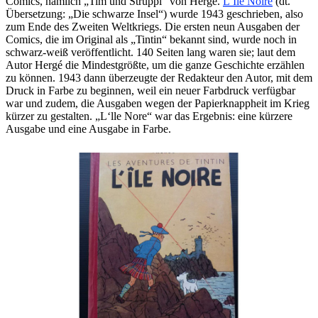
Comics, nämlich „Tim und Struppi“ von Hergé.
L’Ile Noire
(dt.
Übersetzung: „Die schwarze Insel“) wurde 1943 geschrieben, also
zum Ende des Zweiten Weltkriegs. Die ersten neun Ausgaben der
Comics, die im Original als „Tintin“ bekannt sind, wurde noch in
schwarz-weiß veröffentlicht. 140 Seiten lang waren sie; laut dem
Autor Hergé die Mindestgrößte, um die ganze Geschichte erzählen
zu können. 1943 dann überzeugte der Redakteur den Autor, mit dem
Druck in Farbe zu beginnen, weil ein neuer Farbdruck verfügbar
war und zudem, die Ausgaben wegen der Papierknappheit im Krieg
kürzer zu gestalten. „L‘lle Nore“ war das Ergebnis: eine kürzere
Ausgabe und eine Ausgabe in Farbe.