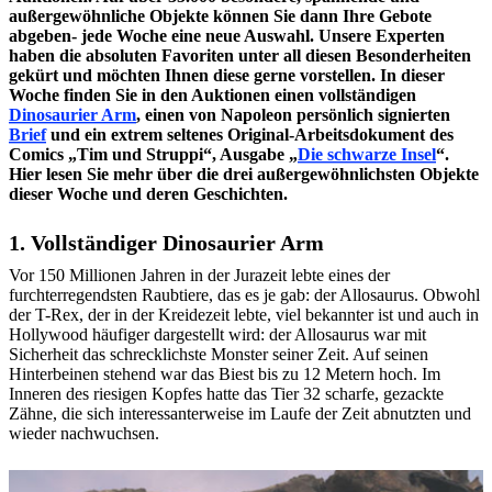
außergewöhnliche Objekte können Sie dann Ihre Gebote
abgeben- jede Woche eine neue Auswahl. Unsere Experten
haben die absoluten Favoriten unter all diesen Besonderheiten
gekürt und möchten Ihnen diese gerne vorstellen. In dieser
Woche finden Sie in den Auktionen einen vollständigen
Dinosaurier Arm
, einen von Napoleon persönlich signierten
Brief
und ein extrem seltenes Original-Arbeitsdokument des
Comics „Tim und Struppi“, Ausgabe „
Die schwarze Insel
“.
Hier lesen Sie mehr über die drei außergewöhnlichsten Objekte
dieser Woche und deren Geschichten.
1. Vollständiger Dinosaurier Arm
Vor 150 Millionen Jahren in der Jurazeit lebte eines der
furchterregendsten Raubtiere, das es je gab: der Allosaurus. Obwohl
der T-Rex, der in der Kreidezeit lebte, viel bekannter ist und auch in
Hollywood häufiger dargestellt wird: der Allosaurus war mit
Sicherheit das schrecklichste Monster seiner Zeit. Auf seinen
Hinterbeinen stehend war das Biest bis zu 12 Metern hoch. Im
Inneren des riesigen Kopfes hatte das Tier 32 scharfe, gezackte
Zähne, die sich interessanterweise im Laufe der Zeit abnutzten und
wieder nachwuchsen.