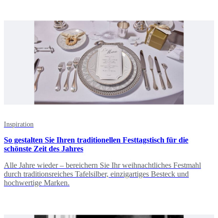
Inspiration
So gestalten Sie Ihren traditionellen Festtagstisch für die
schönste Zeit des Jahres
Alle Jahre wieder – bereichern Sie Ihr weihnachtliches Festmahl
durch traditionsreiches Tafelsilber, einzigartiges Besteck und
hochwertige Marken.