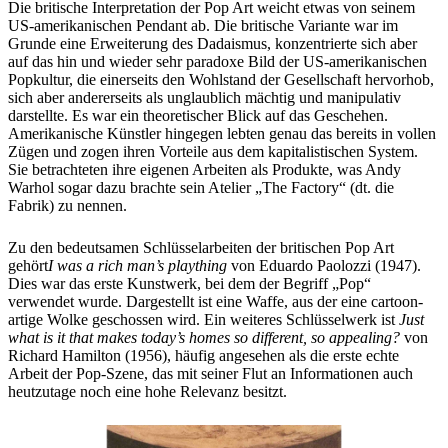
Die britische Interpretation der Pop Art weicht etwas von seinem
US-amerikanischen Pendant ab. Die britische Variante war im
Grunde eine Erweiterung des Dadaismus, konzentrierte sich aber
auf das hin und wieder sehr paradoxe Bild der US-amerikanischen
Popkultur, die einerseits den Wohlstand der Gesellschaft hervorhob,
sich aber andererseits als unglaublich mächtig und manipulativ
darstellte. Es war ein theoretischer Blick auf das Geschehen.
Amerikanische Künstler hingegen lebten genau das bereits in vollen
Zügen und zogen ihren Vorteile aus dem kapitalistischen System.
Sie betrachteten ihre eigenen Arbeiten als Produkte, was Andy
Warhol sogar dazu brachte sein Atelier „The Factory“ (dt. die
Fabrik) zu nennen.
Zu den bedeutsamen Schlüsselarbeiten der britischen Pop Art
gehört
I was a rich man’s plaything
von Eduardo Paolozzi (1947).
Dies war das erste Kunstwerk, bei dem der Begriff „Pop“
verwendet wurde. Dargestellt ist eine Waffe, aus der eine cartoon-
artige Wolke geschossen wird. Ein weiteres Schlüsselwerk ist
Just
what is it that makes today’s homes so different, so appealing?
von
Richard Hamilton (1956), häufig angesehen als die erste echte
Arbeit der Pop-Szene, das mit seiner Flut an Informationen auch
heutzutage noch eine hohe Relevanz besitzt.