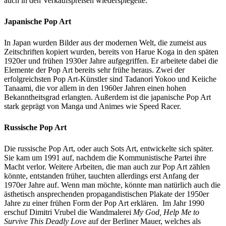
auch in den Verkaufspreisen wiederspiegelte.
Japanische Pop Art
In Japan wurden Bilder aus der modernen Welt, die zumeist aus
Zeitschriften kopiert wurden, bereits von Harue Koga in den späten
1920er und frühen 1930er Jahre aufgegriffen. Er arbeitete dabei die
Elemente der Pop Art bereits sehr frühe heraus. Zwei der
erfolgreichsten Pop Art-Künstler sind Tadanori Yokoo und Keiiche
Tanaami, die vor allem in den 1960er Jahren einen hohen
Bekanntheitsgrad erlangten. Außerdem ist die japanische Pop Art
stark geprägt von Manga und Animes wie Speed Racer.
Russische Pop Art
Die russische Pop Art, oder auch Sots Art, entwickelte sich später.
Sie kam um 1991 auf, nachdem die Kommunistische Partei ihre
Macht verlor. Weitere Arbeiten, die man auch zur Pop Art zählen
könnte, entstanden früher, tauchten allerdings erst Anfang der
1970er Jahre auf. Wenn man möchte, könnte man natürlich auch die
ästhetisch ansprechenden propagandistischen Plakate der 1950er
Jahre zu einer frühen Form der Pop Art erklären. Im Jahr 1990
erschuf Dimitri Vrubel die Wandmalerei
My God, Help Me to
Survive This Deadly Love
auf der Berliner Mauer, welches als