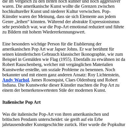
die im Vergleich zu den Briten noch kühner und noch aggressiver
waren. Die amerikanische Kunst wollte die Grenzen zwischen
hochkultureller Kunst und niederer Kultur verwischen. Pop-
Künstler waren der Meinung, dass sie sich Elemente aus jedem
Genre „leihen“ könnten. Während der abstrakte Expressionismus
sehr persönlich war, war die Pop-Art emotional reduziert und führte
zu Bildern mit hohem Wiedererkennungswert.
Eine besonders wichtige Person für die Etablierung der
amerikanischen Pop Art war Japser Johns. Er war berühmt für
seinen künstlerischen Gebrauch klassischer Ikonographie, wie zum
Beispiel in Gemälden wie Flag (1955). Ebenfalls zu erwähnen ist da
Robert Rauschenberg, welcher mit vergänglichen Materialien
Kunstwerke erstellte, um soziale Probleme zu benennen. Noch
bekannter und mit einem ganz anderen Ansatz: Roy Lichtenstein,
Andy Warhol
, James Rosenquist, Claes Oldenburg und Robert
Indiana. Die Kunstwerke dieser Künstler machten die Pop Art zu
einem der bemerkenswertesten Stile der modernen Kunst.
Italienische Pop Art
Was die italienische Pop-Art von ihren amerikanischen und
britischen Pendants unterscheidet: sie greift auf ein Erbe
jahrtausendealter Kunstgeschichte zurück. Hier wurde die Popkultur