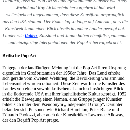
Dadurch, dass die Pop Art so außergewöhnliche Künstler wie Andy
Warhol und Roy Lichtenstein hervorgebracht hat, wird
weitestgehend angenommen, dass diese Kunstform ursprünglich
aus den USA stammt. Der Fokus lag so lange auf Amerika, dass die
Kunstwelt kaum einen Blick abseits in andere Länder gewagt hat.
Länder wie
Italien
, Russland und Japan haben ebenfalls spannende
und einzigartige Interpretationen der Pop Art hervorgebracht.
Britische Pop Art
Entgegen der landläufigen Meinung hat die Pop Art ihren Ursprung
eigentlich im Großbritannien der 1950er Jahre. Das Land erholte
sich gerade vom Zweiten Weltkrieg, die Bevölkerung war arm und
Lebensmittel wurden rationiert. Diese Zeit war für die Künstler des
Landes von einem sowohl kritischen als auch sehnsüchtigen Blick
in die florierende USA mit ihrer kapitalistische Kultur geprägt. 1952
erhielt die Bewegung einen Namen, eine Gruppe junger Künstler
bildet sich unter dem Pseudonym „Independent Group“. Darunter
befanden sich Personen wie Richard Hamilton, Peter Blake und
Eduardo Paolozzi, aber auch der Kunstkritiker Lawrence Alloway,
der den Begriff Pop Art prägte.