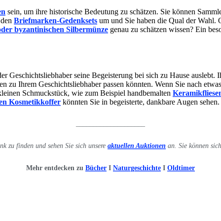
en
sein, um ihre historische Bedeutung zu schätzen. Sie können Sammle
r den
Briefmarken-Gedenksets
um und Sie haben die Qual der Wahl. Od
oder byzantinischen Silbermünze
genau zu schätzen wissen? Ein beso
 Geschichtsliebhaber seine Begeisterung bei sich zu Hause auslebt. I
ten zu Ihrem Geschichtsliebhaber passen könnten. Wenn Sie nach etw
 kleinen Schmuckstück, wie zum Beispiel handbemalten
Keramikfliese
hen Kosmetikkoffer
könnten Sie in begeisterte, dankbare Augen sehen.
____________________
nk zu finden und sehen Sie sich unsere
aktuellen Auktionen
an. Sie können sic
Mehr entdecken zu
Bücher
I
Naturgeschichte
I
Oldtimer