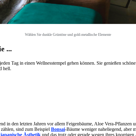
Wählen Sie dunkle Grüntöne und gold-metallische Elemente
 ...
ht jeden Tag in einen Wellnesstempel gehen können. Sie genießen schö
d hell.
hrend in den letzten Jahren vor allem Feigenbäume, Aloe Vera-Pflanzen 
 zählen, sind zum Beispiel
Bonsai
-Bäume weniger naheliegend, aber m
e
japanische Ästhetik
und das trotz oder gerade wegen ihres knorrige