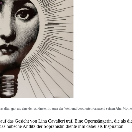
avalieri galt als eine der schönsten Frauen der Welt und bescherte Fornasetti seinen Aha-Mome
 auf das Gesicht von Lina Cavalieri traf. Eine Opernsängerin, die als di
as hübsche Antlitz der Sopranistin diente ihm dabei als Inspiration.