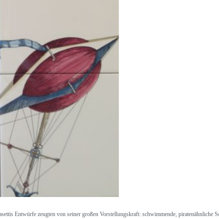
settis Entwürfe zeugten von seiner großen Vorstellungskraft: schwimmende, piratenähnliche S