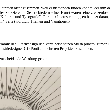
en einfach nicht zusammen. Weil er niemanden finden konnte, der ihm d
s Skizzieren. „Die Triebfedern seiner Kunst waren seine grenzenlose Fan
Kulturen und Typografie". Gar kein Interesse hingegen hatte er daran, 
ni"-Serie (wörtlich: Themen und Variationen).
Keramik und Grafikdesign und verfeinerte seinen Stil in puncto Humor, 
dustriedesigner Gio Ponti an mehreren Projekten zusammen.
e entscheidende Wendung geben.