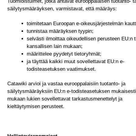
Tuomioistuimet, jotka antavat eurooppalaisen tuotanto- ta
säilytysmääräyksen, varmistavat, että määräys:
toimitetaan Euroopan e-oikeusjärjestelmän kautt
tunnistaa määräyksen tyypin;
selvästi ilmoittaa oikeudellisen perusteen EU:n t
kansallisen lain mukaan;
määrittelee pyydetyt tietoryhmät;
ja täyttää kaikki muut sovellettavat EU:n e-
todisteasetuksen vaatimukset.
Catawiki arvioi ja vastaa eurooppalaisiin tuotanto- ja
säilytysmääräyksiin EU:n e-todisteasetuksen mukaisesti
mukaan lukien sovellettavat tarkastusmenettelyt ja
kieltäytymisen perusteet.