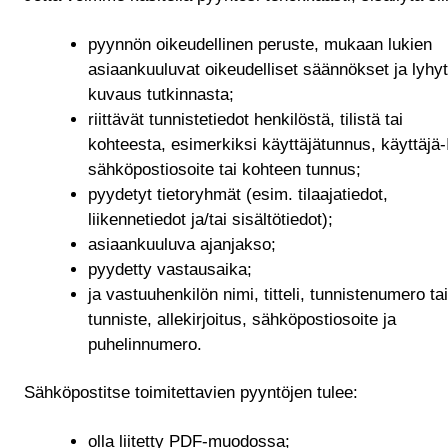
pyynnön oikeudellinen peruste, mukaan lukien
asiaankuuluvat oikeudelliset säännökset ja lyhyt
kuvaus tutkinnasta;
riittävät tunnistetiedot henkilöstä, tilistä tai
kohteesta, esimerkiksi käyttäjätunnus, käyttäjä-
sähköpostiosoite tai kohteen tunnus;
pyydetyt tietoryhmät (esim. tilaajatiedot,
liikennetiedot ja/tai sisältötiedot);
asiaankuuluva ajanjakso;
pyydetty vastausaika;
ja vastuuhenkilön nimi, titteli, tunnistenumero tai
tunniste, allekirjoitus, sähköpostiosoite ja
puhelinnumero.
Sähköpostitse toimitettavien pyyntöjen tulee:
olla liitetty PDF-muodossa;