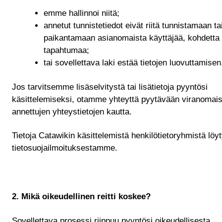
emme hallinnoi niitä;
annetut tunnistetiedot eivät riitä tunnistamaan ta
paikantamaan asianomaista käyttäjää, kohdetta 
tapahtumaa;
tai sovellettava laki estää tietojen luovuttamisen
Jos tarvitsemme lisäselvitystä tai lisätietoja pyyntösi
käsittelemiseksi, otamme yhteyttä pyytävään viranomai
annettujen yhteystietojen kautta.
Tietoja Catawikin käsittelemistä henkilötietoryhmistä löy
tietosuojailmoituksestamme.
2. Mikä oikeudellinen reitti koskee?
Sovellettava prosessi riippuu pyyntösi oikeudellisesta