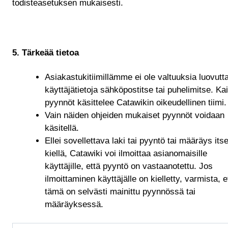
todisteasetuksen mukaisesti.
5. Tärkeää tietoa
Asiakastukitiimillämme ei ole valtuuksia luovutt
käyttäjätietoja sähköpostitse tai puhelimitse. Ka
pyynnöt käsittelee Catawikin oikeudellinen tiimi.
Vain näiden ohjeiden mukaiset pyynnöt voidaan
käsitellä.
Ellei sovellettava laki tai pyyntö tai määräys its
kiellä, Catawiki voi ilmoittaa asianomaisille
käyttäjille, että pyyntö on vastaanotettu. Jos
ilmoittaminen käyttäjälle on kielletty, varmista, e
tämä on selvästi mainittu pyynnössä tai
määräyksessä.