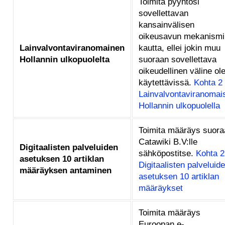
Toimita pyyntösi
sovellettavan
kansainvälisen
oikeusavun mekanismi
Lainvalvontaviranomainen
kautta, ellei jokin muu
Hollannin ulkopuolelta
suoraan sovellettava
oikeudellinen väline ol
käytettävissä.
Kohta 2
Lainvalvontaviranomai
Hollannin ulkopuolella
Toimita määräys suora
Catawiki B.V:lle
Digitaalisten palveluiden
sähköpostitse.
Kohta 2
asetuksen 10 artiklan
Digitaalisten palveluid
määräyksen antaminen
asetuksen 10 artiklan
määräykset
Toimita määräys
Euroopan e-