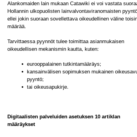
Alankomaiden lain mukaan Catawiki ei voi vastata suora
Hollannin ulkopuolisten lainvalvontaviranomaisten pyyntö
ellei jokin suoraan sovellettava oikeudellinen väline toisi
määrää.
Tarvittaessa pyynnöt tulee toimittaa asianmukaisen
oikeudellisen mekanismin kautta, kuten:
eurooppalainen tutkintamääräys;
kansainvälisen sopimuksen mukainen oikeusav
pyyntö;
tai oikeusapukirje.
Digitaalisten palveluiden asetuksen 10 artiklan
määräykset