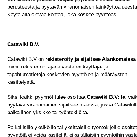
perusteesta ja pyytävän viranomaisen lainkäyttöalueesta
Käytä alla olevaa kohtaa, joka koskee pyyntöäsi.
Catawiki B.V.
Catawiki B.V on
rekisteröity ja sijaitsee Alankomaissa
toimii rekisterinpitäjänä vastaten käyttäjä- ja
tapahtumatietoja koskevien pyyntöjen ja määräysten
käsittelystä.
Siksi kaikki pyynnöt tulee osoittaa
Catawiki B.V:lle
, vai
pyytävä viranomainen sijaitsee maassa, jossa Catawikill
paikallinen yksikkö tai työntekijöitä.
Paikallisille yksiköille tai yksittäisille työntekijöille osoite
pyyntöjä ei voida käsitellä, eikä tällaisiin pyyntöihin vast