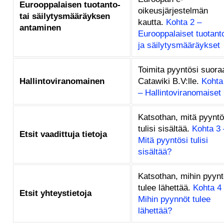
Eurooppalaisen tuotanto-
oikeusjärjestelmän
tai säilytysmääräyksen
kautta.
Kohta 2 –
antaminen
Eurooppalaiset tuotant
ja säilytysmääräykset
Toimita pyyntösi suora
Hallintoviranomainen
Catawiki B.V:lle.
Kohta
– Hallintoviranomaiset
Katsothan, mitä pyyntö
tulisi sisältää.
Kohta 3 
Etsit vaadittuja tietoja
Mitä pyyntösi tulisi
sisältää?
Katsothan, mihin pyyn
tulee lähettää.
Kohta 4
Etsit yhteystietoja
Mihin pyynnöt tulee
lähettää?