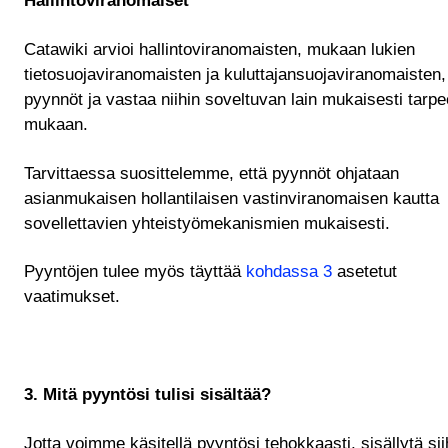
Hallintoviranomaiset
Catawiki arvioi hallintoviranomaisten, mukaan lukien
tietosuojaviranomaisten ja kuluttajansuojaviranomaisten,
pyynnöt ja vastaa niihin soveltuvan lain mukaisesti tarp
mukaan.
Tarvittaessa suosittelemme, että pyynnöt ohjataan
asianmukaisen hollantilaisen vastinviranomaisen kautta
sovellettavien yhteistyömekanismien mukaisesti.
Pyyntöjen tulee myös täyttää
kohdassa 3
asetetut
vaatimukset.
3. Mitä pyyntösi tulisi sisältää?
Jotta voimme käsitellä pyyntösi tehokkaasti, sisällytä sii