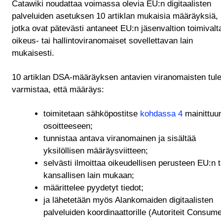
Catawiki noudattaa voimassa olevia EU:n digitaalisten
palveluiden asetuksen 10 artiklan mukaisia määräyksiä,
jotka ovat pätevästi antaneet EU:n jäsenvaltion toimivalt
oikeus- tai hallintoviranomaiset sovellettavan lain
mukaisesti.
10 artiklan DSA-määräyksen antavien viranomaisten tul
varmistaa, että määräys:
toimitetaan sähköpostitse
kohdassa 4
mainittuu
osoitteeseen;
tunnistaa antava viranomainen ja sisältää
yksilöllisen määräysviitteen;
selvästi ilmoittaa oikeudellisen perusteen EU:n t
kansallisen lain mukaan;
määrittelee pyydetyt tiedot;
ja lähetetään myös Alankomaiden digitaalisten
palveluiden koordinaattorille (Autoriteit Consum