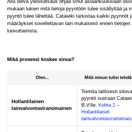
Alla oleva yleiskatsaus ohjaa sinut asiaankuuluvaan osi
mukaan lukien mitä tietoja pyyntöön tulee sisällyttää ja m
pyyntö tulee lähettää. Catawiki tarkistaa kaikki pyynnöt j
määräykset sovellettavan lain mukaisesti ennen tietojen
luovuttamista.
Mikä prosessi koskee sinua?
Olen...
Mitä minun tulisi tehdä
Toimita laillisesti sitov
pyyntö suoraan Catawi
Hollantilainen
B.V:lle.
Kohta 2 –
lainvalvontaviranomainen
Hollantilaiset
lainvalvontaviranomais