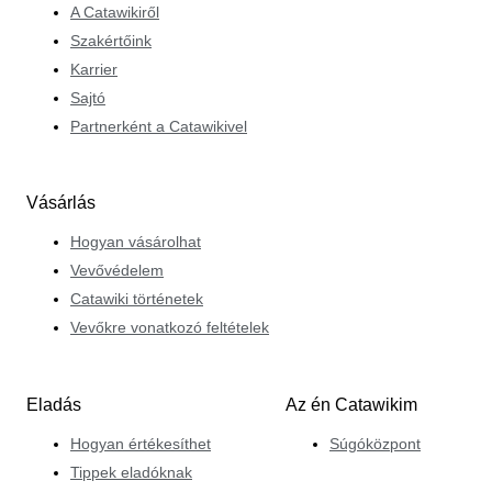
A Catawikiről
Szakértőink
Karrier
Sajtó
Partnerként a Catawikivel
Vásárlás
Hogyan vásárolhat
Vevővédelem
Catawiki történetek
Vevőkre vonatkozó feltételek
Eladás
Az én Catawikim
Hogyan értékesíthet
Súgóközpont
Tippek eladóknak