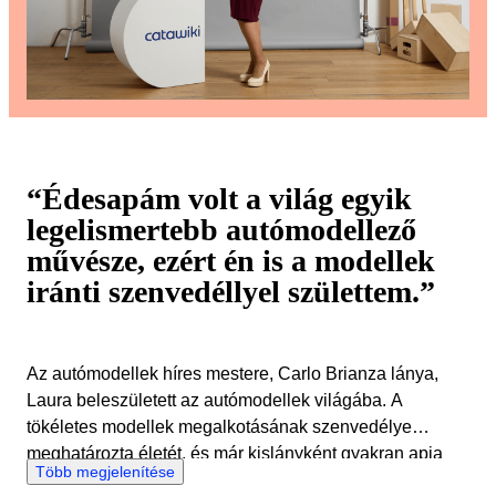
“Édesapám volt a világ egyik
legelismertebb autómodellező
művésze, ezért én is a modellek
iránti szenvedéllyel születtem.”
Az autómodellek híres mestere, Carlo Brianza lánya,
Laura beleszületett az autómodellek világába. A
tökéletes modellek megalkotásának szenvedélye
meghatározta életét, és már kislányként gyakran apja
Több megjelenítése
stúdiójában töltötte ideje nagy részét. Laura úgy nőtt fel,