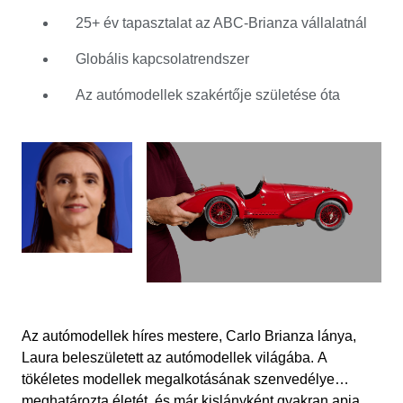
hogy mindent megtanult a családi vállalkozásról, az
25+ év tapasztalat az ABC-Brianza vállalatnál
ABC-Brianzáról, és 1994-ben annak kereskedelmi
igazgatója lett. A cég ma is autómodelleket gyárt, és
Globális kapcsolatrendszer
világszerte elismerik a minősége és a részletekre való
odafigyelés miatt. Laura 2020-ban csatlakozott a
Az autómodellek szakértője születése óta
Catawikihez, ahova rengeteg tudást és globális
kapcsolatrendszert hozott. Örömmel osztja meg egyedi
meglátásait és az autómodellek terén szerzett
tapasztalatait a világ minden tájáról származó
gyűjtőkkel.
Az autómodellek híres mestere, Carlo Brianza lánya,
Laura beleszületett az autómodellek világába. A
tökéletes modellek megalkotásának szenvedélye
meghatározta életét, és már kislányként gyakran apja