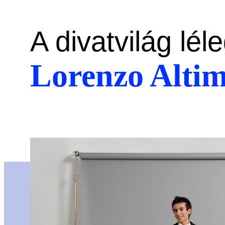
A divatvilág léle
Lorenzo Alti