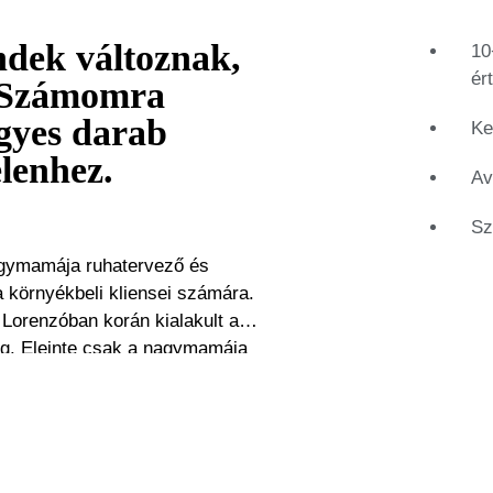
ndek változnak,
10
ér
. Számomra
gyes darab
Ke
elenhez.
Av
Sz
agymamája ruhatervező és
a környékbeli kliensei számára.
y Lorenzóban korán kialakult a
mája
eket kezdett gyűjteni és
kesítés, vásárlás és marketing
azottjaként, hozzájárult Lorenzo
darab
n egy-egy ruhadarab képes a