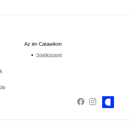
Az én Catawikim
Súgóközpont
ek
ója