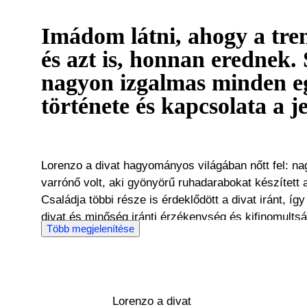
Imádom látni, ahogy a tre
és azt is, honnan erednek
nagyon izgalmas minden e
története és kapcsolata a j
Lorenzo a divat hagyományos világában nőtt fel: n
varrónő volt, aki gyönyörű ruhadarabokat készített 
Családja többi része is érdeklődött a divat iránt, íg
divat és minőség iránti érzékenység és kifinomultság. Eleinte csak a nagyma
Több megjelenítése
anyagaival játszott, de hamarosan maga is divatcikk
értékesíteni. Nemzetközi tapasztalata, amit az érté
terén szerzett az Armani, a Harrods és a Tod alkalm
alapos ismeretéhez a divatipar és a trendek világában. Minden egyes 
Lorenzo a divat
története inspirálja, és izgalmasnak tartja, ahogya