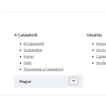
kifinomultság.
Eleinte csak a
nagymamája
anyagaival
játszott, de
hamarosan maga
A Catawikiről
Vásárlás
is divatcikkeket
A Catawikiről
Hogya
kezdett gyűjteni
Szakértőink
Vevőv
és értékesíteni.
Karrier
Catawi
Nemzetközi
Sajtó
Vevőkr
tapasztalata, amit
az értékesítés,
Partnerként a Catawikivel
vásárlás és
marketing terén
szerzett az
Armani, a
Harrods és a Tod
alkalmazottjaként,