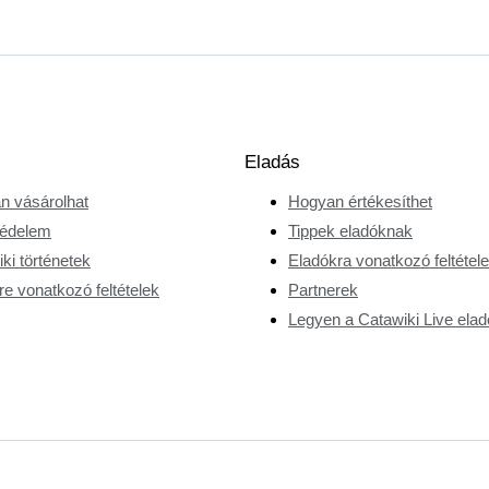
Eladás
n vásárolhat
Hogyan értékesíthet
édelem
Tippek eladóknak
ki történetek
Eladókra vonatkozó feltétel
e vonatkozó feltételek
Partnerek
Legyen a Catawiki Live elad