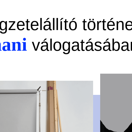
gzetelállító történe
mani
válogatásába