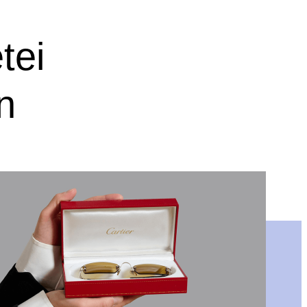
tei
n