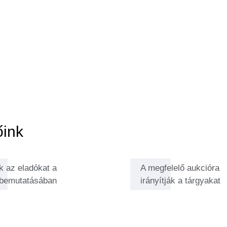
edéllyel segíti a vevőket és az
k megismerésében. A trendek,
 vérében van. Leginkább a Louis
k meg a szívét.
őink
k az eladókat a
A megfelelő aukcióra
 bemutatásában
irányítják a tárgyakat