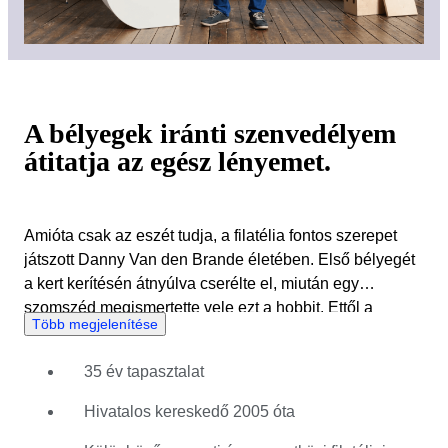
A bélyegek iránti szenvedélyem
átitatja az egész lényemet.
Amióta csak az eszét tudja, a filatélia fontos szerepet
játszott Danny Van den Brande életében. Első bélyegét
a kert kerítésén átnyúlva cserélte el, miután egy
szomszéd megismertette vele ezt a hobbit. Ettől a
Több megjelenítése
pillanattól kezdve órákat töltött a katalógusokban
szereplő egyedi bélyegek elemzésével, és az 1990-es
35 év tapasztalat
évek elején elkezdett kereskedni velük. Életútja során
Danny a postai bélyegek gyűjtésének és az azokkal
Hivatalos kereskedő 2005 óta
való kereskedésnek kifinomult bonyolultságával