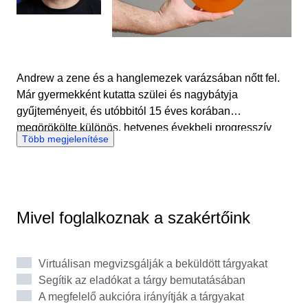
Andrew a zene és a hanglemezek varázsában nőtt fel.
Már gyermekként kutatta szülei és nagybátyja
gyűjteményeit, és utóbbitól 15 éves korában
megörökölte különös, hetvenes évekbeli progresszív
Több megjelenítése
rock és metal zenei kollekcióját, illetve néhány
elektromos gitárt. Ez az esemény igazán elmélyítette a
zene iránti szenvedélyét. Azóta Andrew nemcsak egy
kiterjedt gyűjtemény birtokosa, de számos rock-, metal-,
jazz- és blues-zenekarban is játszott. Lelkes olvasója és
Mivel foglalkoznak a szakértőink
szerzője különféle a hatvanas-hetvenes évek rock és
pszichedelikus rock műfajával foglalkozó blogoknak.
Andrew a hanglemezekkel kapcsolatos tudását és
Virtuálisan megvizsgálják a beküldött tárgyakat
tapasztalatát hozta a Catawiki csapatába. Nagyon
Segítik az eladókat a tárgy bemutatásában
élvezi, hogy hasonló zenerajongókkal találkozhat és
A megfelelő aukcióra irányítják a tárgyakat