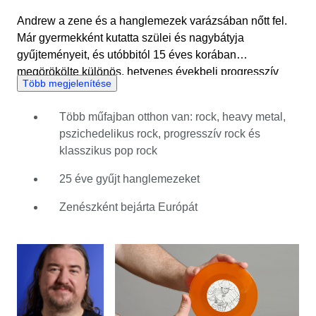
Andrew a zene és a hanglemezek varázsában nőtt fel.
Már gyermekként kutatta szülei és nagybátyja
gyűjteményeit, és utóbbitól 15 éves korában
megörökölte különös, hetvenes évekbeli progresszív
Több megjelenítése
rock és metal zenei kollekcióját, illetve néhány
elektromos gitárt. Ez az esemény igazán elmélyítette a
Több műfajban otthon van: rock, heavy metal,
zene iránti szenvedélyét. Azóta Andrew nemcsak egy
pszichedelikus rock, progresszív rock és
kiterjedt gyűjtemény birtokosa, de számos rock-, metal-,
klasszikus pop rock
jazz- és blues-zenekarban is játszott. Lelkes olvasója és
szerzője különféle a hatvanas-hetvenes évek rock és
25 éve gyűjt hanglemezeket
pszichedelikus rock műfajával foglalkozó blogoknak.
Andrew a hanglemezekkel kapcsolatos tudását és
Zenészként bejárta Európát
tapasztalatát hozta a Catawiki csapatába. Nagyon
élvezi, hogy hasonló zenerajongókkal találkozhat és
tanulhat tőlük, illetve hogy megoszthatja a hanglemezek
és a gyűjtés iránti szenvedélyét a Catawiki vevőivel és
eladóival.