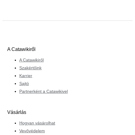
tanulhat tőlük, illetve hogy megoszthatja a hanglemezek
és a gyűjtés iránti szenvedélyét a Catawiki vevőivel és
eladóival.
A Catawikiről
A Catawikiről
Szakértőink
Karrier
Sajtó
Partnerként a Catawikivel
Vásárlás
Hogyan vásárolhat
Vevővédelem