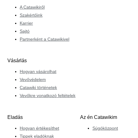
A Catawikiről
Szakértőink
Karrier
Sajtó
Partnerként a Catawikivel
Vásárlás
Hogyan vásárolhat
Vevővédelem
Catawiki történetek
Vevőkre vonatkozó feltételek
Eladás
Az én Catawikim
Hogyan értékesíthet
Súgóközpont
Tippek eladóknak