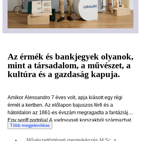
Az érmék és bankjegyek olyanok,
mint a társadalom, a művészet, a
kultúra és a gazdaság kapuja.
Amikor Alessandro 7 éves volt, apja kiásott egy régi
érmét a kertben. Az előlapon bajuszos férfi és a
hátoldalon az 1861-es évszám megragadta a fantáziáját.
Egy seriff portréja! A vadnyugati korszakból származhat,
Több megjelenítése
amikor ez a hátsó udvar sivatag volt! Vagy legalábbis ezt
képzelte el fiatalon. Utólag visszagondolva, ez a 10
Művészettörténeti mesterképzés M.Sc. a