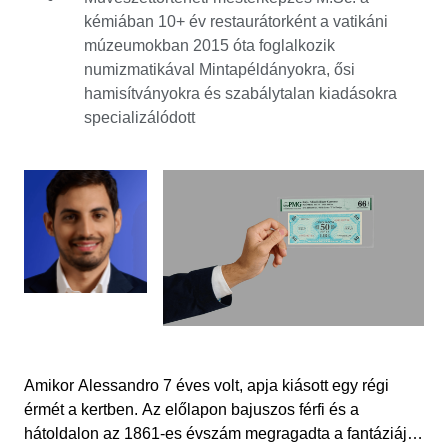
centes Vittorio Emanuele II érme életre szóló
kémiában 10+ év restaurátorként a vatikáni
érdeklődést váltott ki. Ma már lelkes numizmatikai
múzeumokban 2015 óta foglalkozik
gyűjtő, vásárló és eladó, szenvedélyének
numizmatikával Mintapéldányokra, ősi
középpontjában még mindig a letűnt korok
hamisítványokra és szabálytalan kiadásokra
hétköznapjainak elképzelése áll. Hány leosztást értek
specializálódott
meg ezek az érmék? Hány évig használták őket?
Művészettörténeti és kémiai mesterdiplomája kiváló
osztályozási készségek alapja, a versenyvívás
tapasztalata pedig a világ minden tájáról érkező vevők
és eladók támogatására ösztökéli és együttműködő
szellemet biztosít. A Catawikin az egyik leglenyűgözőbb
tárgy, amellyel eddig találkozott, egy 1746-os olasz
bankjegy volt. Megdöbbentő, hogy 1000 frankot ért, ami
egy mai nagy belvárosi lakás költségének felelne meg.
Alessandro az Érmék és bankjegyek kategóriában
található.
Amikor Alessandro 7 éves volt, apja kiásott egy régi
érmét a kertben. Az előlapon bajuszos férfi és a
hátoldalon az 1861-es évszám megragadta a fantáziáját.