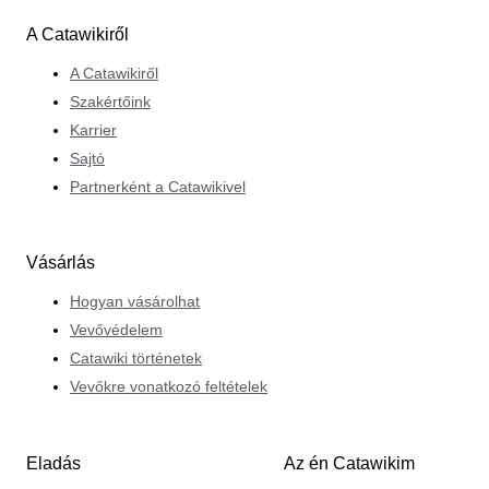
adódóan. A Catawiki-nél Justus szeret hasonló
A Catawikiről
gondolkodású specialistákkal találkozni a világ minden
tájáról, és szereti tanulmányozni az általuk hozott új
A Catawikiről
műalkotásokat. Milliónyi különböző történet, helyszín és
Szakértőink
eredet, és mindezt összekapcsolja egy csodálatosan
Karrier
specifikus közös szenvedély.
Sajtó
Partnerként a Catawikivel
Vásárlás
Hogyan vásárolhat
Vevővédelem
Catawiki történetek
Vevőkre vonatkozó feltételek
Eladás
Az én Catawikim