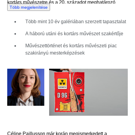
kortárs művészetre és a 20. századot meghatározó
Több megjelenítése
esztétikai változásokra. Különösen érdekli a pop-art,
mind történelmi jelentőségét, mind a mai művészeti
Több mint 10 év galériában szerzett tapasztalat
piacra gyakorolt tartós hatását tekintve. Olyan
művészeken keresztül, mint Andy Warhol és Roy
A háború utáni és kortárs művészet szakértője
Lichtenstein, Céline ezt az irányzatot a modernitás, a
tömegkultúra és a kortárs művészeti piac találkozásának
Művészettörténet és kortárs művészeti piac
fordulópontjaként értelmezi. A Catawikinél Céline
szakirányú mesterképzések
alapos tudással és éles szemmel támogatja az eladókat
és a gyűjtőket, és gondosan megválogatja a műveket a
művészi minőségük, történelmi hátterük és hosszú távú
piaci relevanciájuk alapján.
Céline Paillusson már korán megismerkedett a