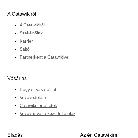
A Catawikiről
A Catawikiről
Szakértőink
Karrier
Sajtó
Partnerként a Catawikivel
Vásárlás
Hogyan vásárolhat
Vevővédelem
Catawiki történetek
Vevőkre vonatkozó feltételek
Eladás
Az én Catawikim