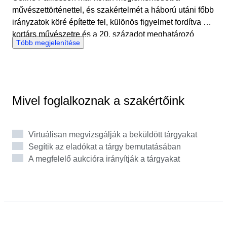
művészettörténettel, és szakértelmét a háború utáni főbb
irányzatok köré építette fel, különös figyelmet fordítva a
kortárs művészetre és a 20. századot meghatározó
Több megjelenítése
esztétikai változásokra. Különösen érdekli a pop-art,
mind történelmi jelentőségét, mind a mai művészeti
piacra gyakorolt tartós hatását tekintve. Olyan
művészeken keresztül, mint Andy Warhol és Roy
Lichtenstein, Céline ezt az irányzatot a modernitás, a
Mivel foglalkoznak a szakértőink
tömegkultúra és a kortárs művészeti piac találkozásának
fordulópontjaként értelmezi. A Catawikinél Céline
alapos tudással és éles szemmel támogatja az eladókat
Virtuálisan megvizsgálják a beküldött tárgyakat
és a gyűjtőket, és gondosan megválogatja a műveket a
Segítik az eladókat a tárgy bemutatásában
művészi minőségük, történelmi hátterük és hosszú távú
A megfelelő aukcióra irányítják a tárgyakat
piaci relevanciájuk alapján.