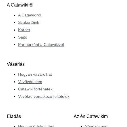
A Catawikiről
Szakterülete a vintage és modern olasz töltőtollak,
valamint szélesebb európai és amerikai márkák gazdag
A Catawikiről
ismeretét kínálja a rokonlelkű rajongóknak.
Szakértőink
Karrier
Sajtó
Partnerként a Catawikivel
Vásárlás
Hogyan vásárolhat
Vevővédelem
Catawiki történetek
Vevőkre vonatkozó feltételek
Eladás
Az én Catawikim
Hogyan értékesíthet
Súgóközpont