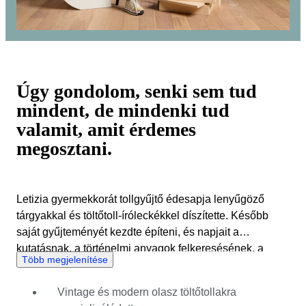
Úgy gondolom, senki sem tud
mindent, de mindenki tud
valamit, amit érdemes
megosztani.
Letizia gyermekkorát tollgyűjtő édesapja lenyűgöző
tárgyakkal és töltőtoll-íróleckékkel díszítette. Később
saját gyűjteményét kezdte építeni, és napjait a
kutatásnak, a történelmi anyagok felkeresésének, a
Több megjelenítése
találkozókon való részvételnek és azok szervezésének,
valamint a tollszakértők világméretű hálózatának
Vintage és modern olasz töltőtollakra
kiépítésének szentelte. Az íróeszközökről szerzett