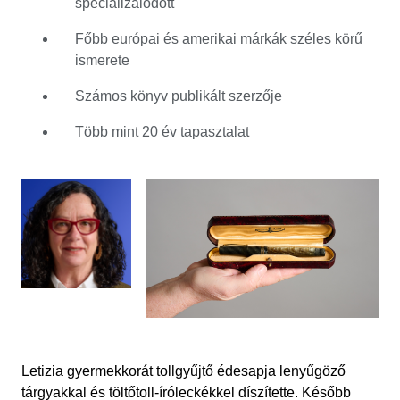
specializálódott
széleskörű ismereteit számos könyvben foglalta össze,
elsősorban az olasz töltőtollak történelmére
Főbb európai és amerikai márkák széles körű
összpontosítva. Közzétételüket követően Letizia egy
ismerete
időre az anyaságra helyezte a hangsúlyt, mivel két fiúval
bővült a családja. Amikor néhány évvel később
Számos könyv publikált szerzője
visszatért a tollak világába, felfedezte, hogy ő maga is
Több mint 20 év tapasztalat
egyféle mítosszá vált. Könyvei elfogytak, a tollközösség
nagy része elolvasta őket, de kevesen találkoztak vele
személyesen. Tollrajongó társai meglepődtek, amikor
megtudták, hogy egyáltalán nem olyan, mint amilyennek
elképzelték. Nem él elzárkózott életet a történelmi
dokumentumok halmai közt bujkálva, több ezer toll
között. Napjainkban Letizia a vevőknek és az eladóknak
segít eligazodni az online árverések világában.
Szakterülete a vintage és modern olasz töltőtollak,
valamint szélesebb európai és amerikai márkák gazdag
ismeretét kínálja a rokonlelkű rajongóknak.
Letizia gyermekkorát tollgyűjtő édesapja lenyűgöző
tárgyakkal és töltőtoll-íróleckékkel díszítette. Később