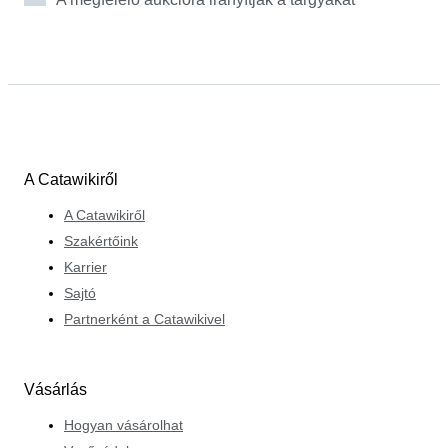
Catawiki csapatának tagjaként Valentin segít a többi
értékesítőnek, hogy szenvedélyesebb vásárlókat
érjenek el boraikkal.
A Catawikiről
A Catawikiről
Szakértőink
Karrier
Sajtó
Partnerként a Catawikivel
Vásárlás
Hogyan vásárolhat