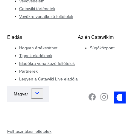
Vevővédelem
Catawiki történetek
Vevőkre vonatkozó feltételek
Eladás
Az én Catawikim
Hogyan értékesíthet
Súgóközpont
Tippek eladóknak
Eladókra vonatkozó feltételek
Partnerek
Legyen a Catawiki Live eladója
Felhasználási feltételek