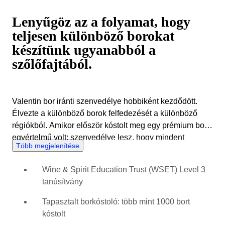
Lenyűgöz az a folyamat, hogy
teljesen különböző borokat
készítünk ugyanabból a
szőlőfajtából.
Valentin bor iránti szenvedélye hobbiként kezdődött.
Élvezte a különböző borok felfedezését a különböző
régiókból. Amikor először kóstolt meg egy prémium bort,
egyértelmű volt: szenvedélye lesz, hogy mindent
Több megjelenítése
megértsen a borkészítésről és a borvidékről. Valentin
akkoriban közgazdaságtant tanult a Saar-vidéki
Wine & Spirit Education Trust (WSET) Level 3
Egyetemen, de már elindult a bor felé vezető úton. A
tanúsítvány
diploma megszerzése után szakmai karrierjét regionális
éttermekben kezdte, borokat szerzett be és
Tapasztalt borkóstoló: több mint 1000 bort
borkereskedők széles hálózatát építette ki Európa-
kóstolt
szerte. 2020-ban Valentin felfedezte a Catawikit, ahol