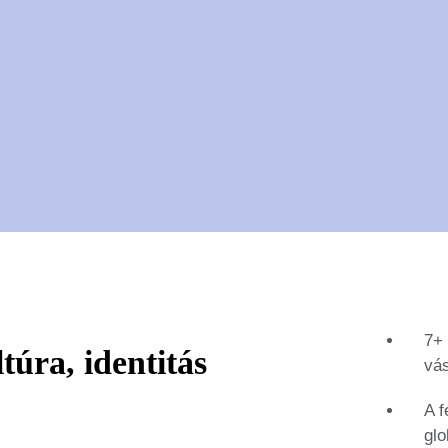
7+ 
túra, identitás
vá
A f
glo