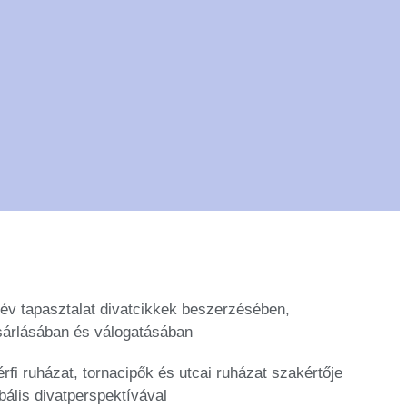
év tapasztalat divatcikkek beszerzésében,
sárlásában és válogatásában
érfi ruházat, tornacipők és utcai ruházat szakértője
bális divatperspektívával