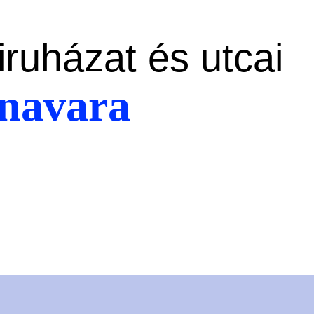
iruházat és utcai
anavara