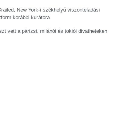
railed, New York-i székhelyű viszonteladási
tform korábbi kurátora
zt vett a párizsi, milánói és tokiói divatheteken