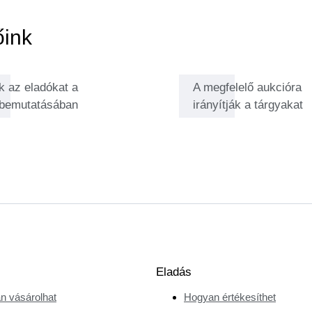
ozza el a Catawikibe. Szorosan
 árakat, összeállítja a minőségi
őink
visszhangot keltsen a vásárlók
.
k az eladókat a
A megfelelő aukcióra
 bemutatásában
irányítják a tárgyakat
Eladás
n vásárolhat
Hogyan értékesíthet