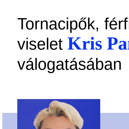
Tornacipők, férf
Kris P
viselet
válogatásában