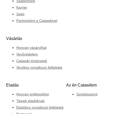
Szakértőink
Karrier
Sajtó
Partnerként a Catawikivel
Vásárlás
Hogyan vásárolhat
Vevővédelem
Catawiki történetek
Vevőkre vonatkozó feltételek
Eladás
Az én Catawikim
Hogyan értékesíthet
Súgóközpont
Tippek eladóknak
Eladókra vonatkozó feltételek
Partnerek