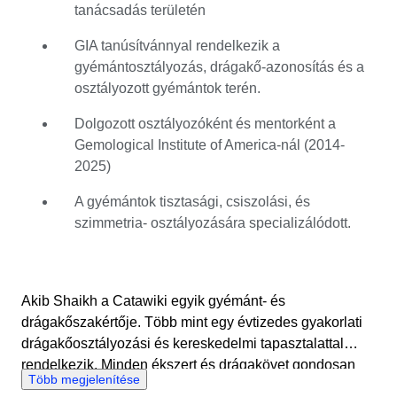
tanácsadás területén
történetmesélés keverékeként tekint a gemmológiára.
Több mint tíz évet töltött a Gemological Institute of
GIA tanúsítvánnyal rendelkezik a
America (GIA) gyémántosztályozásra szakosodott
gyémántosztályozás, drágakő-azonosítás és a
intézetében, ahol új osztályozókat tanított a tisztaság, a
osztályozott gyémántok terén.
csiszolás, a szimmetria és a vágás aprólékos
értékelésének művészetére. Akib számára a minősítés a
Dolgozott osztályozóként és mentorként a
vásárlók bizalmának védelme a pontosság és a
Gemological Institute of America-nál (2014-
következetesség biztosításával. Akib egyszerre
2025)
mélységet és tisztaságot hoz a Catawiki árveréseibe.
A gyémántok tisztasági, csiszolási, és
Célja, hogy a technikai részleteket érthetővé, átláthatóvá
szimmetria- osztályozására specializálódott.
és meggyőzővé tegye minden vásárló és eladó
számára, akár egy szív alakú, D színű gyémántot
ellenőriz, akár arról ad tanácsot, hogy egy zafír
selyemzárványai miért növelik az értéket.
Akib Shaikh a Catawiki egyik gyémánt- és
drágakőszakértője. Több mint egy évtizedes gyakorlati
drágakőosztályozási és kereskedelmi tapasztalattal
rendelkezik. Minden ékszert és drágakövet gondosan
Több megjelenítése
felülvizsgál a szigorú minőségi előírásoknak