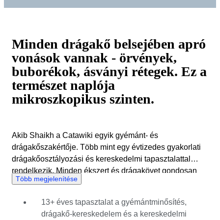
Minden drágakő belsejében apró
vonások vannak - örvények,
buborékok, ásványi rétegek. Ez a
természet naplója
mikroszkopikus szinten.
Akib Shaikh a Catawiki egyik gyémánt- és
drágakőszakértője. Több mint egy évtizedes gyakorlati
drágakőosztályozási és kereskedelmi tapasztalattal
rendelkezik. Minden ékszert és drágakövet gondosan
Több megjelenítése
felülvizsgál a szigorú minőségi előírásoknak
megfelelően, hogy csak a leghitelesebb és
13+ éves tapasztalat a gyémántminősítés,
legértékesebb darabok kerüljenek az árverésre. A
drágakő-kereskedelem és a kereskedelmi
kristályográfiától a zárványokig, Akib a tudomány és a